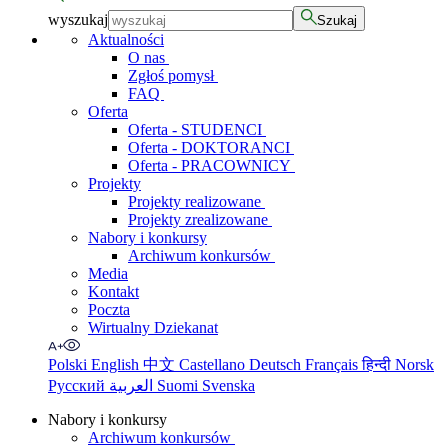
wyszukaj
Szukaj
Aktualności
O nas
Zgłoś pomysł
FAQ
Oferta
Oferta - STUDENCI
Oferta - DOKTORANCI
Oferta - PRACOWNICY
Projekty
Projekty realizowane
Projekty zrealizowane
Nabory i konkursy
Archiwum konkursów
Media
Kontakt
Poczta
Wirtualny Dziekanat
Polski
English
中文
Castellano
Deutsch
Français
हिन्दी
Norsk
Русский
العربية
Suomi
Svenska
Nabory i konkursy
Archiwum konkursów