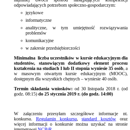
odpowiadających potrzebom społeczno-gospodarczym:
językowe
informatyczne
analityczne, w tym umiejętność rozwiązywania
problemów
komunikacyjne
w zakresie przedsiębiorczości
Minimalna liczba uczestników w kursie edukacyjnym dla
studentów, stanowiącym dodatkowy element procesu
kształcenia na studiach I lub II stopnia wyniesie 35 osób
, a
w masowym otwartym kursie edukacyjnym (MOOC),
dostępnym dla wszystkich chętnych – wyniesie 40 osób.
Termin składania wniosków:
od 30 listopada 2018 r. (od
godz. 08:15)
do
25 stycznia 2019 r. (do godz. 14:00)
W załączeniu przesyłam szczegółowe informacje nt.
konkursu.
Regulamin konkursu
,
standard kosztów
oraz
w
ięcej informacji o konkursie można uzyskać na stronie
internetowej
NCBiR
.