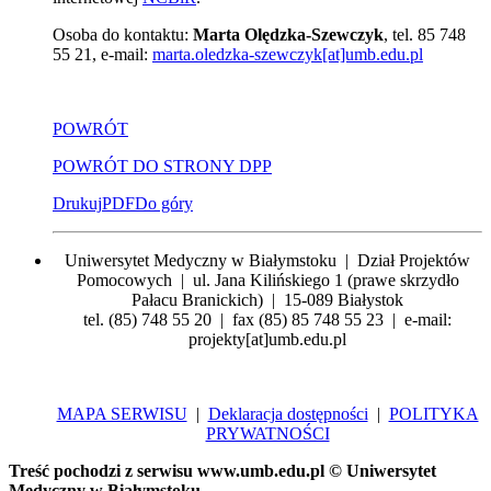
Osoba do kontaktu:
Marta Olędzka-Szewczyk
, tel.
85 748
55 21
, e-mail:
marta.oledzka-szewczyk[at]umb.edu.pl
POWRÓT
POWRÓT DO STRONY DPP
Drukuj
PDF
Do góry
Uniwersytet Medyczny w Białymstoku | Dział Projektów
Pomocowych | ul. Jana Kilińskiego 1 (prawe skrzydło
Pałacu Branickich) | 15-089 Białystok
tel. (85) 748 55 20 | fax (85) 85 748 55 23 | e-mail:
projekty[at]umb.edu.pl
MAPA SERWISU
|
Deklaracja dostępności
|
POLITYKA
PRYWATNOŚCI
Treść pochodzi z serwisu www.umb.edu.pl © Uniwersytet
Medyczny w Białymstoku