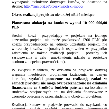
wymagania techniczne dotyczące kursów, są dostępne na
stronie:
http://fmn.org.pl/projekty/polski-mooc/
Okres realizacji projektu:
nie dłużej niż 24 miesiące.
Planowana alokacja na konkurs wynosi 10 000 000,00
PLN
Średni koszt przypadający w projekcie na jednego
uczestnika projektu nie może przekraczać 1200 PLN (do
kosztu przypadającego na jednego uczestnika projektu nie
wlicza się kosztów racjonalnych usprawnień w przypadku
zaistnienia w trakcie realizacji projektu potrzeby ich
zastosowania w celu umożliwienia udziału w projekcie
osobom z niepełnosprawnościami).
W związku z faktem, że działania w projekcie dotyczą
wsparcia nieobjętego programem kształcenia na danym
kierunku,
wydatki ponoszone na realizację zadań w
ramach projektu nie mogą być przeznaczone na działania
finansowane ze środków budżetu państwa
na kształcenie
studentów stacjonarnych ani na działania finansowane z
czesnego opłacanego przez studentów objętych projektem.
Realizacja kursów w projekcie prowadzi do uzyskania co
najmniej dwóch spośród następujących kompetencji