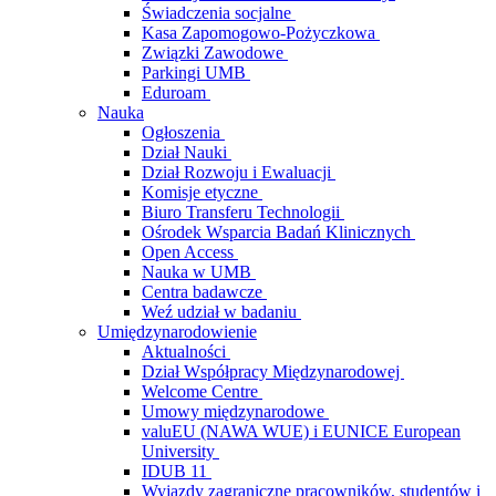
Świadczenia socjalne
Kasa Zapomogowo-Pożyczkowa
Związki Zawodowe
Parkingi UMB
Eduroam
Nauka
Ogłoszenia
Dział Nauki
Dział Rozwoju i Ewaluacji
Komisje etyczne
Biuro Transferu Technologii
Ośrodek Wsparcia Badań Klinicznych
Open Access
Nauka w UMB
Centra badawcze
Weź udział w badaniu
Umiędzynarodowienie
Aktualności
Dział Współpracy Międzynarodowej
Welcome Centre
Umowy międzynarodowe
valuEU (NAWA WUE) i EUNICE European
University
IDUB 11
Wyjazdy zagraniczne pracowników, studentów i