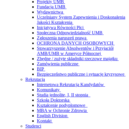
Projekty UMB
Fundacja UMB
Wydawnictwa
Uczelniany System Zapewnienia i Doskonalenia
Jakości Kształcenia
Inicjatywa Równości Płci
Społeczna Odpowiedzialność UMB
Zgłoszenia naruszeń prawa
OCHRONA DANYCH OSOBOWYCH
Stowarzyszenie Absolwentów i Przyjaciół
AMB/UMB w Ameryce Północnej
Zbędne / zużyte składniki rzeczowe majątku
Zamówienia publiczne
BIP
Bezpieczeństwo publiczne i sytuacje kryzysowe
Rekrutacja
Internetowa Rekrutacja Kandydatów
Komunikaty
Studia jednolite, I, II stopnia
Szkoła Doktorska
Kształcenie podyplomowe
MBA w Ochronie Zdrowia
English Division
Kontakt
Studenci