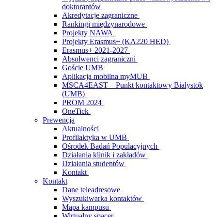
doktorantów
Akredytacje zagraniczne
Rankingi międzynarodowe
Projekty NAWA
Projekty Erasmus+ (KA220 HED)
Erasmus+ 2021-2027
Absolwenci zagraniczni
Goście UMB
Aplikacja mobilna myMUB
MSCA4EAST – Punkt kontaktowy Białystok
(UMB)
PROM 2024
OneTick
Prewencja
Aktualności
Profilaktyka w UMB
Ośrodek Badań Populacyjnych
Działania klinik i zakładów
Działania studentów
Kontakt
Kontakt
Dane teleadresowe
Wyszukiwarka kontaktów
Mapa kampusu
Wirtualny spacer