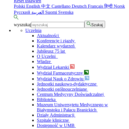
Reset ustawień
Polski
English
中文
Castellano
Deutsch
Français
हिन्दी
Norsk
Русский
العربية
Suomi
Svenska
wyszukaj
Szukaj
Uczelnia
Aktualności
Konferencje i zjazdy
Kalendarz wydarzeń
Jubileusz 75 lat
O Uczelni
Władze
Wydział Lekarski
Wydział Farmaceutyczny
Wydział Nauk o Zdrowiu
Jednostki naukowo-dydaktyczne
Jednostki ogólnouczelniane
Centrum Medycyny Doświadczalnej
Biblioteka
Muzeum Uniwersytetu Medycznego w
Białymstoku i Pałacu Branickich
Działy Administracji
Szpitale kliniczne
Dostępność w UMB