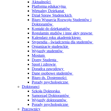
Aktualności
Platforma edukacyjna
Wirtualny Dziekanat
Dział Spraw Studenckich
Biuro Wsparcia Rozwoju Studentów i
Doktorantów
Kontakt do dziekanatów
Regulamin studiów i inne akty prawne
Kalendarz roku akademickiego
Stypendia - świadczenia dla studentów
Organizacje studenckie
Wyjazdy studentów
Mostum
Domy Studenta
Sport i zdrowie
Doradca zawodowy
Dane osobowe studentów
Biuro ds. Dostępności
Porady psychologiczne
Doktoranci
Szkoła Doktorska
Samorząd Doktorantów
Wyjazdy doktorantów
Porady psychologiczne
Pracownicy