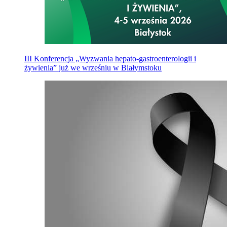
III Konferencja „Wyzwania hepato-gastroenterologii i
żywienia” już we wrześniu w Białymstoku