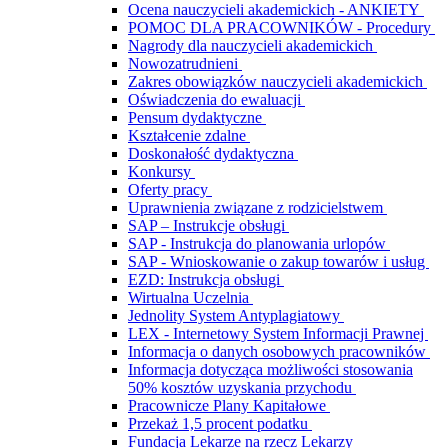
Ocena nauczycieli akademickich - ANKIETY
POMOC DLA PRACOWNIKÓW - Procedury
Nagrody dla nauczycieli akademickich
Nowozatrudnieni
Zakres obowiązków nauczycieli akademickich
Oświadczenia do ewaluacji
Pensum dydaktyczne
Kształcenie zdalne
Doskonałość dydaktyczna
Konkursy
Oferty pracy
Uprawnienia związane z rodzicielstwem
SAP – Instrukcje obsługi
SAP - Instrukcja do planowania urlopów
SAP - Wnioskowanie o zakup towarów i usług
EZD: Instrukcja obsługi
Wirtualna Uczelnia
Jednolity System Antyplagiatowy
LEX - Internetowy System Informacji Prawnej
Informacja o danych osobowych pracowników
Informacja dotycząca możliwości stosowania
50% kosztów uzyskania przychodu
Pracownicze Plany Kapitałowe
Przekaż 1,5 procent podatku
Fundacja Lekarze na rzecz Lekarzy