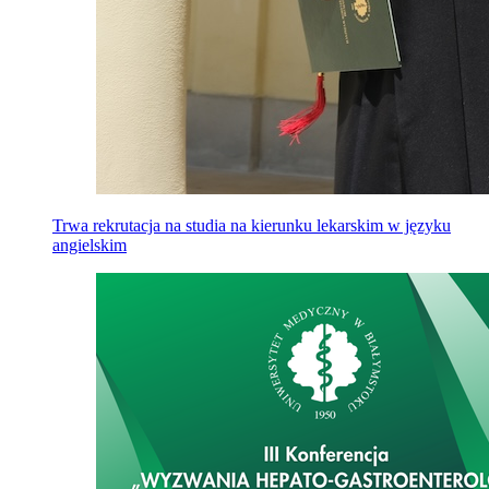
Trwa rekrutacja na studia na kierunku lekarskim w języku
angielskim