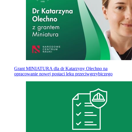
Grant MINIATURA dla dr Katarzyny Olechno na
opracowanie nowej postaci leku przeciwgrzybiczego