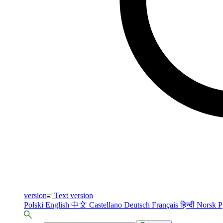
version
Text version
Polski
English
中文
Castellano
Deutsch
Français
हिन्दी
Norsk
Р