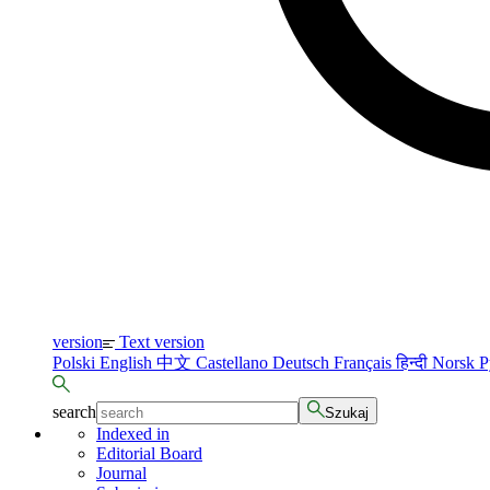
version
Text version
Polski
English
中文
Castellano
Deutsch
Français
हिन्दी
Norsk
Р
search
Szukaj
Indexed in
Editorial Board
Journal