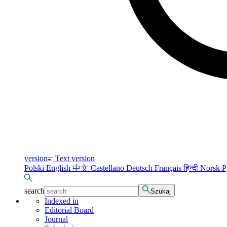
version
Text version
Polski
English
中文
Castellano
Deutsch
Français
हिन्दी
Norsk
Р
search
Szukaj
Indexed in
Editorial Board
Journal