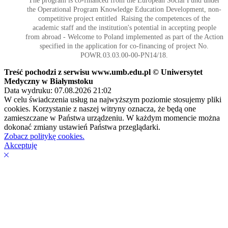
The program is co-financed from the European Social Fund under
the Operational Program Knowledge Education Development, non-
competitive project entitled Raising the competences of the
academic staff and the institution's potential in accepting people
from abroad - Welcome to Poland implemented as part of the Action
specified in the application for co-financing of project No.
POWR.03.03.00-00-PN14/18.
Treść pochodzi z serwisu www.umb.edu.pl © Uniwersytet
Medyczny w Białymstoku
Data wydruku: 07.08.2026 21:02
W celu świadczenia usług na najwyższym poziomie stosujemy pliki
cookies. Korzystanie z naszej witryny oznacza, że będą one
zamieszczane w Państwa urządzeniu. W każdym momencie można
dokonać zmiany ustawień Państwa przeglądarki.
Zobacz politykę cookies.
Akceptuję