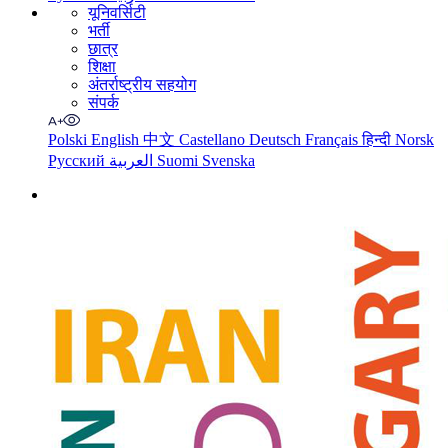
यूनिवर्सिटी
भर्ती
छात्र
शिक्षा
अंतर्राष्ट्रीय सहयोग
संपर्क
Polski
English
中文
Castellano
Deutsch
Français
हिन्दी
Norsk
Русский
العربية
Suomi
Svenska