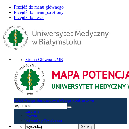
Przejdź do menu głównego
Przejdź do menu podstrony
Przejdź do treści
Strona Główna UMB
A
A
A
Wersja standardowa
Wersja kontrastowa
English
Poczta
Wirtualny Dziekanat
Szukaj