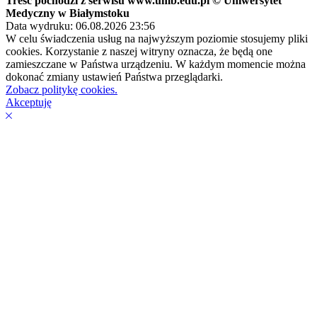
Treść pochodzi z serwisu www.umb.edu.pl © Uniwersytet
Medyczny w Białymstoku
Data wydruku: 06.08.2026 23:56
W celu świadczenia usług na najwyższym poziomie stosujemy pliki
cookies. Korzystanie z naszej witryny oznacza, że będą one
zamieszczane w Państwa urządzeniu. W każdym momencie można
dokonać zmiany ustawień Państwa przeglądarki.
Zobacz politykę cookies.
Akceptuję