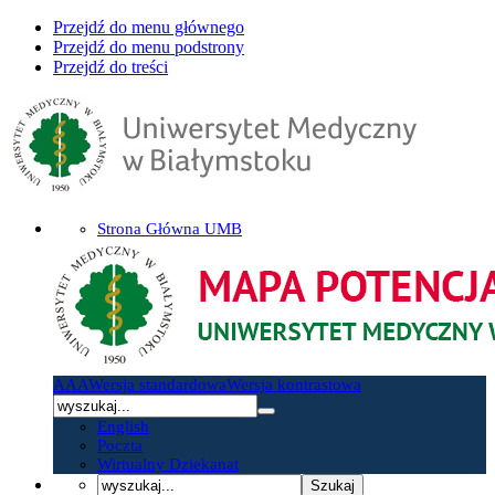
Przejdź do menu głównego
Przejdź do menu podstrony
Przejdź do treści
Strona Główna UMB
A
A
A
Wersja standardowa
Wersja kontrastowa
English
Poczta
Wirtualny Dziekanat
Szukaj