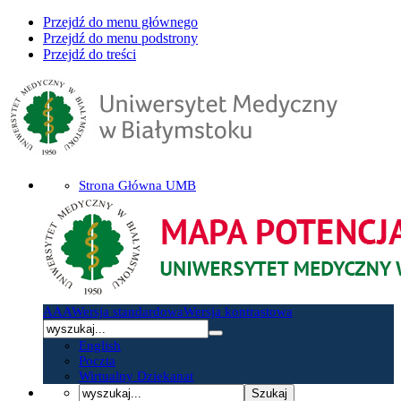
Przejdź do menu głównego
Przejdź do menu podstrony
Przejdź do treści
Strona Główna UMB
A
A
A
Wersja standardowa
Wersja kontrastowa
English
Poczta
Wirtualny Dziekanat
Szukaj