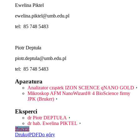
Ewelina Piktel
ewelina.piktel@umb.edu.pl
tel: 85 748 5483
Piotr Deptuła
piotr.deptula@umb.edu.pl
tel: 85 748 5483
Aparatura
Analizator cząstek IZON SCIENCE qNANO GOLD
Mikroskop AFM NanoWizard® 4 BioScience firmy
JPK (Bruker)
Eksperci
dr Piotr DEPTUŁA
dr hab. Ewelina PIKTEL
Powrót
Drukuj
PDF
Do góry