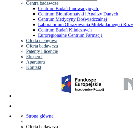
Centra badawcze
Centrum Badań Innowacyjnych
Centrum Bioinformatyki i Analizy Danych
Centrum Medycyny Doświadczalnej
Laboratorium Obrazowania Molekularnego i Rozw
Centrum Badań Klinicznych
Euroregionalne Centrum Farmacji
Oferta usługowa
Oferta badawcza
Patenty i licencje
Eksperci
Aparatura
Kontakt
Strona główna
Oferta badawcza