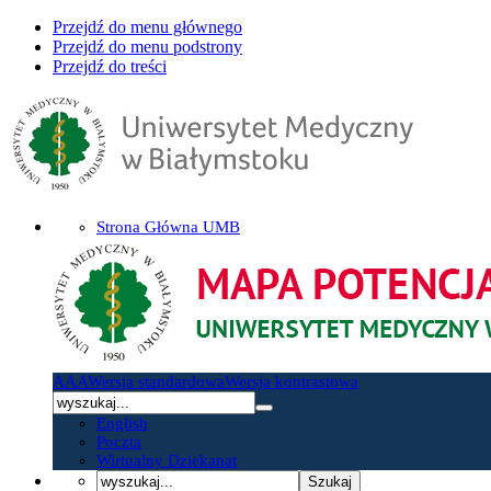
Przejdź do menu głównego
Przejdź do menu podstrony
Przejdź do treści
Strona Główna UMB
A
A
A
Wersja standardowa
Wersja kontrastowa
English
Poczta
Wirtualny Dziekanat
Szukaj