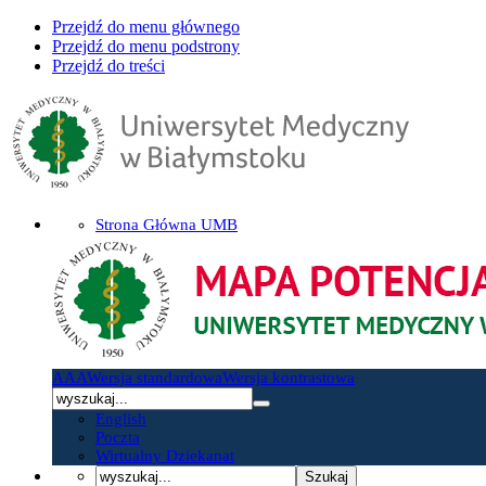
Przejdź do menu głównego
Przejdź do menu podstrony
Przejdź do treści
Strona Główna UMB
A
A
A
Wersja standardowa
Wersja kontrastowa
English
Poczta
Wirtualny Dziekanat
Szukaj