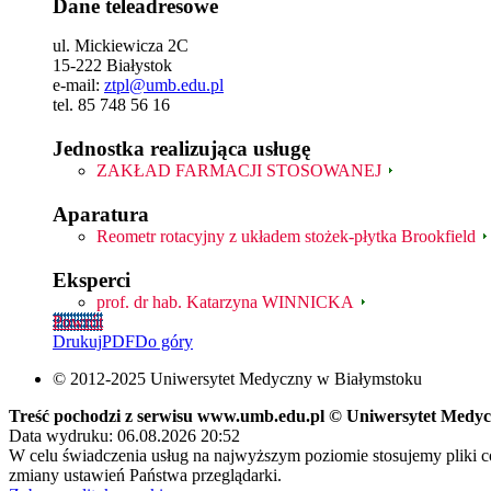
Dane teleadresowe
ul. Mickiewicza 2C
15-222 Białystok
e-mail:
ztpl@umb.edu.pl
tel. 85 748 56 16
Jednostka realizująca usługę
ZAKŁAD FARMACJI STOSOWANEJ
Aparatura
Reometr rotacyjny z układem stożek-płytka Brookfield
Eksperci
prof. dr hab. Katarzyna WINNICKA
Powrót
Drukuj
PDF
Do góry
© 2012-2025 Uniwersytet Medyczny w Białymstoku
Treść pochodzi z serwisu www.umb.edu.pl © Uniwersytet Medy
Data wydruku: 06.08.2026 20:52
W celu świadczenia usług na najwyższym poziomie stosujemy pliki 
zmiany ustawień Państwa przeglądarki.