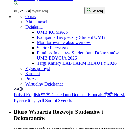
wyszukaj
Szukaj
O nas
Aktualności
Działania
UMB KOMPAS
Kampania Bezpieczny Student UMB
Monitorowanie absolwentów
Starter Pierwszaka
Fundusz Inicjatyw Studentów i Doktorantów
UMB EDYCJA 2026
Targi Kariery LAB FARM BEAUTY 2026
Zgłoś pomysł
Kontakt
Poczta
Wirtualny Dziekanat
Polski
English
中文
Castellano
Deutsch
Français
हिन्दी
Norsk
Русский
العربية
Suomi
Svenska
Biuro Wsparcia Rozwoju Studentów i
Doktorantów