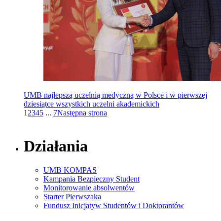
UMB najlepszą uczelnią medyczną w Polsce i w pierwszej
dziesiątce wszystkich uczelni akademickich
1
2
3
4
5
...
7
Następna strona
Działania
UMB KOMPAS
Kampania Bezpieczny Student
Monitorowanie absolwentów
Starter Pierwszaka
Fundusz Inicjatyw Studentów i Doktorantów