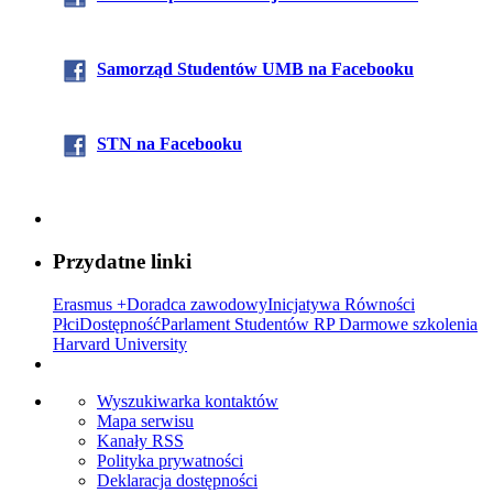
Samorząd Stude
ntów UMB na Facebooku
STN na Facebooku
Przydatne linki
Erasmus +
Doradca zawodowy
Inicjatywa Równości
Płci
Dostępność
Parlament Studentów RP
Darmowe szkolenia
Harvard University
Wyszukiwarka kontaktów
Mapa serwisu
Kanały RSS
Polityka prywatności
Deklaracja dostępności