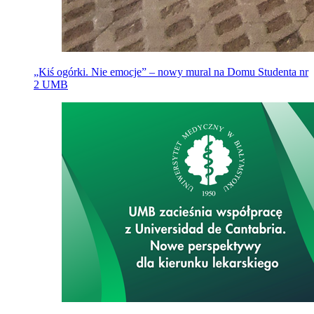
„Kiś ogórki. Nie emocje” – nowy mural na Domu Studenta nr
2 UMB