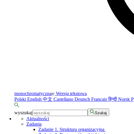
monochromatyczna
Wersja tekstowa
Polski
English
中文
Castellano
Deutsch
Français
हिन्दी
Norsk
Р
wyszukaj
Szukaj
Aktualności
Zadania
Zadanie 1. Struktura organizacyjna