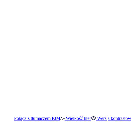
Połącz z tłumaczem PJM
Wielkość liter
Wersja kontrasto