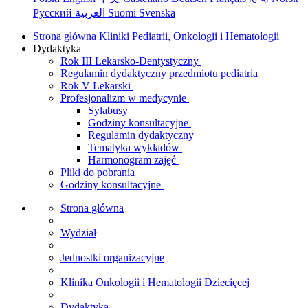
Русский
العربية
Suomi
Svenska
Strona główna Kliniki Pediatrii, Onkologii i Hematologii
Dydaktyka
Rok III Lekarsko-Dentystyczny
Regulamin dydaktyczny przedmiotu pediatria
Rok V Lekarski
Profesjonalizm w medycynie
Sylabusy
Godziny konsultacyjne
Regulamin dydaktyczny
Tematyka wykładów
Harmonogram zajęć
Pliki do pobrania
Godziny konsultacyjne
Strona główna
Wydział
Jednostki organizacyjne
Klinika Onkologii i Hematologii Dziecięcej
Dydaktyka