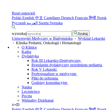
Reset ustawień
Polski
English
中文
Castellano
Deutsch
Français
हिन्दी
Norsk
Русский
العربية
Suomi
Svenska
wyszukaj
Szukaj
Uniwersytet Medyczny w Białymstoku
›
Wydział Lekarski
›
Klinika Pediatrii, Onkologii i Hematologii
O Klinice
Kadra
Dydaktyka
Rok III Lekarsko-Dentystyczny
Regulamin dydaktyczny przedmiotu pediatria
Rok V Lekarski
Profesjonalizm w medycynie
Pliki do pobrania
Godziny konsultacyjne
Nauka
Lecznictwo
Poczta
Wirtualny Dziekanat
Polski
English
中文
Castellano
Deutsch
Français
हिन्दी
Norsk