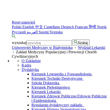
Reset ustawień
Polski
English
中文
Castellano
Deutsch
Français
हिन्दी
Norsk
Русский
العربية
Suomi
Svenska
wyszukaj
Szukaj
Uniwersytet Medyczny w Białymstoku
›
Wydział Lekarski
›
Zakład Medycyny Populacyjnej i Prewencji Chorób
Cywilizacyjnych
O Zakładzie
Kadra
Dydaktyka
Kierunek Logopedia z Fonoaudiologią
Kierunek Techniki Dentystyczne
Szkoła Doktorska
Kierunek Pielęgniarstwo
Kierunek Lekarski
Kierunek Zdrowie Publiczne/Zdrowie Publiczne
i Epidemiologia
Regulamin dydaktyczny zakładu
Kierunek Higiena Stomatologiczna