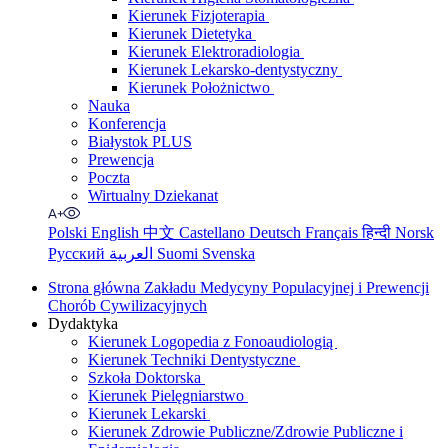
Kierunek Fizjoterapia
Kierunek Dietetyka
Kierunek Elektroradiologia
Kierunek Lekarsko-dentystyczny
Kierunek Położnictwo
Nauka
Konferencja
Białystok PLUS
Prewencja
Poczta
Wirtualny Dziekanat
Polski
English
中文
Castellano
Deutsch
Français
हिन्दी
Norsk
Русский
العربية
Suomi
Svenska
Strona główna Zakładu Medycyny Populacyjnej i Prewencji
Chorób Cywilizacyjnych
Dydaktyka
Kierunek Logopedia z Fonoaudiologią
Kierunek Techniki Dentystyczne
Szkoła Doktorska
Kierunek Pielęgniarstwo
Kierunek Lekarski
Kierunek Zdrowie Publiczne/Zdrowie Publiczne i