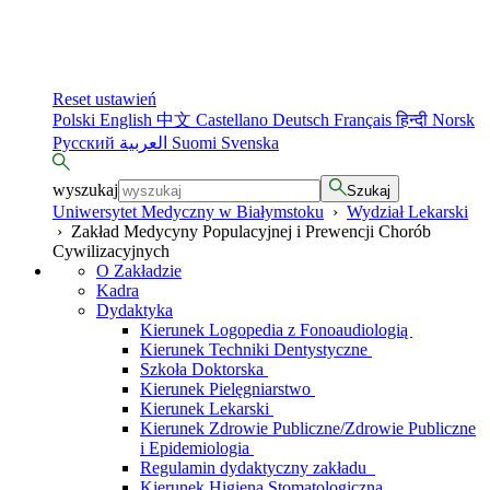
Reset ustawień
Polski
English
中文
Castellano
Deutsch
Français
हिन्दी
Norsk
Русский
العربية
Suomi
Svenska
wyszukaj
Szukaj
Uniwersytet Medyczny w Białymstoku
›
Wydział Lekarski
›
Zakład Medycyny Populacyjnej i Prewencji Chorób
Cywilizacyjnych
O Zakładzie
Kadra
Dydaktyka
Kierunek Logopedia z Fonoaudiologią
Kierunek Techniki Dentystyczne
Szkoła Doktorska
Kierunek Pielęgniarstwo
Kierunek Lekarski
Kierunek Zdrowie Publiczne/Zdrowie Publiczne
i Epidemiologia
Regulamin dydaktyczny zakładu
Kierunek Higiena Stomatologiczna