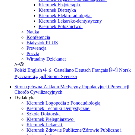
Kierunek Fizjoterapia
Kierunek Dietetyka
Kierunek Elektroradiologia
Kierunek Lekarsko-dentystyczny
Kierunek Położnictwo
Nauka
Konferencja
Białystok PLUS
Prewencja
Poczta
Wirtualny Dziekanat
Polski
English
中文
Castellano
Deutsch
Français
हिन्दी
Norsk
Русский
العربية
Suomi
Svenska
Strona główna Zakładu Medycyny Populacyjnej i Prewencji
Chorób Cywilizacyjnych
Dydaktyka
Kierunek Logopedia z Fonoaudiologią
Kierunek Techniki Dentystyczne
Szkoła Doktorska
Kierunek Pielęgniarstwo
Kierunek Lekarski
Kierunek Zdrowie Publiczne/Zdrowie Publiczne i