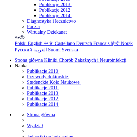
Publikacje 2013
Publikacje 2012
Publikacje 2014
Diagnostyka i lecznictwo
Poczta
Wirtualny Dziekanat
Polski
English
中文
Castellano
Deutsch
Français
हिन्दी
Norsk
Русский
العربية
Suomi
Svenska
Strona główna Kliniki Chorób Zakaźnych i Neuroinfekcji
Nauka
Publikacje 2010
Przewody doktorskie
Studenckie Koło Naukowe
Publikacje 2011
Publikacje 2013
Publikacje 2012
Publikacje 2014
Strona główna
Wydział
Jednostki organizacyjne