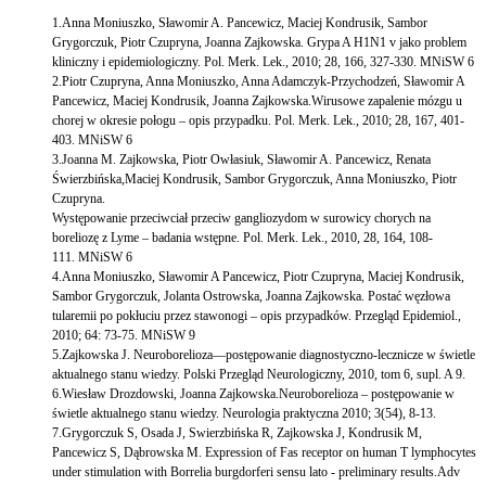
1.Anna Moniuszko, Sławomir A. Pancewicz, Maciej Kondrusik, Sambor
Grygorczuk, Piotr Czupryna, Joanna Zajkowska. Grypa A H1N1 v jako problem
kliniczny i epidemiologiczny. Pol. Merk. Lek., 2010; 28, 166, 327-330. MNiSW 6
2.Piotr Czupryna, Anna Moniuszko, Anna Adamczyk-Przychodzeń, Sławomir A
Pancewicz, Maciej Kondrusik, Joanna Zajkowska.Wirusowe zapalenie mózgu u
chorej w okresie połogu – opis przypadku. Pol. Merk. Lek., 2010; 28, 167, 401-
403. MNiSW 6
3.Joanna M. Zajkowska, Piotr Owłasiuk, Sławomir A. Pancewicz, Renata
Świerzbińska,Maciej Kondrusik, Sambor Grygorczuk, Anna Moniuszko, Piotr
Czupryna.
Występowanie przeciwciał przeciw gangliozydom w surowicy chorych na
boreliozę z Lyme – badania wstępne. Pol. Merk. Lek., 2010, 28, 164, 108-
111. MNiSW 6
4.Anna Moniuszko, Sławomir A Pancewicz, Piotr Czupryna, Maciej Kondrusik,
Sambor Grygorczuk, Jolanta Ostrowska, Joanna Zajkowska. Postać węzłowa
tularemii po pokłuciu przez stawonogi – opis przypadków. Przegląd Epidemiol.,
2010; 64: 73-75. MNiSW 9
5.Zajkowska J. Neuroborelioza—postępowanie diagnostyczno-lecznicze w świetle
aktualnego stanu wiedzy. Polski Przegląd Neurologiczny, 2010, tom 6, supl. A 9.
6.Wiesław Drozdowski, Joanna Zajkowska.Neuroborelioza – postępowanie w
świetle aktualnego stanu wiedzy. Neurologia praktyczna 2010; 3(54), 8-13.
7.Grygorczuk S, Osada J, Swierzbińska R, Zajkowska J, Kondrusik M,
Pancewicz S, Dąbrowska M. Expression of Fas receptor on human T lymphocytes
under stimulation with Borrelia burgdorferi sensu lato - preliminary results.Adv