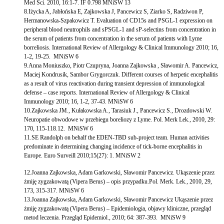
Med Sci. 2010, 16:1-7. IF 0.798 MNiSW 13
8.Iżycka A, Jabłońska E, Zajkowska J, Pancewicz S, Ziarko S, Radziwon P,
Hermanowska-Szpakowicz T. Evaluation of CD15s and PSGL-1 expression on
peripheral blood neutrophils and sPSGL-1 and sP-selectins from concentration in
the serum of patients from concentration in the serum of patients with Lyme
borreliosis. International Review of Allergology & Clinical Immunology 2010; 16,
1-2, 19-25. MNiSW 6
9.Anna Moniuszko, Piotr Czupryna, Joanna Zajkowska , Sławomir A. Pancewicz,
Maciej Kondrusik, Sambor Grygorczuk. Different courses of herpetic encephalitis
as a result of virus reactivation during transient depression of immunological
defense – case reports. International Review of Allergology & Clinical
Immunology 2010; 16, 1-2, 37-43. MNiSW 6
10.Zajkowska JM., Kułakowska A., Tarasiuk J., Pancewicz S., Drozdowski W.
Neuropatie obwodowe w przebiegu boreliozy z Lyme. Pol. Merk Lek., 2010, 29:
170, 115-118.12. MNiSW 6
11.SE Randolph on behalf the EDEN-TBD sub-project team. Human activities
predominate in determining changing incidence of tick-borne encephalitis in
Europe. Euro Surveill 2010;15(27): 1. MNiSW 2
12.Joanna Zajkowska, Adam Garkowski, Sławomir Pancewicz. Ukąszenie przez
żmiję zygzakowatą (Vipera Berus) – opis przypadku.Pol. Merk. Lek., 2010, 29,
173, 315-317. MNiSW 6
13.Joanna Zajkowska, Adam Garkowski, Sławomir Pancewicz Ukąszenie przez
żmiję zygzakowatą (Vipera Berus) – Epidemiologia, objawy kliniczne, przegląd
metod leczenia. Przegląd Epidemiol., 2010; 64: 387-393. MNiSW 9