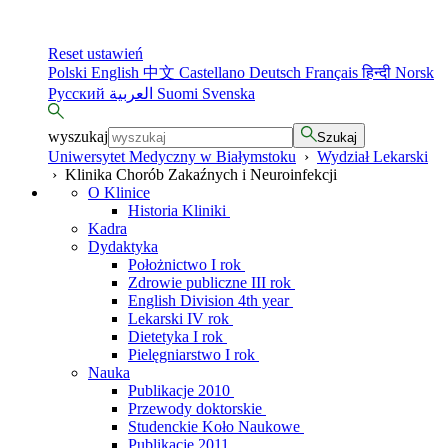
Reset ustawień
Polski
English
中文
Castellano
Deutsch
Français
हिन्दी
Norsk
Русский
العربية
Suomi
Svenska
wyszukaj
Szukaj
Uniwersytet Medyczny w Białymstoku
›
Wydział Lekarski
›
Klinika Chorób Zakaźnych i Neuroinfekcji
O Klinice
Historia Kliniki
Kadra
Dydaktyka
Położnictwo I rok
Zdrowie publiczne III rok
English Division 4th year
Lekarski IV rok
Dietetyka I rok
Pielęgniarstwo I rok
Nauka
Publikacje 2010
Przewody doktorskie
Studenckie Koło Naukowe
Publikacje 2011