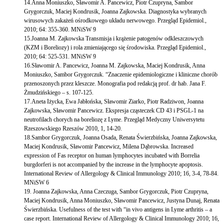
14.Anna Moniuszko, Sławomir A. Pancewicz, Piotr Czupryna, Sambor
Grygorczuk, Maciej Kondrusik, Joanna Zajkowska. Diagnostyka wybranych
wirusowych zakażeń ośrodkowego układu nerwowego. Przegląd Epidemiol.,
2010; 64: 355-360. MNiSW 9
15.Joanna M. Zajkowska Transmisja i krążenie patogenów odkleszczowych
(KZM i Boreliozy) i rola zmieniającego się środowiska. Przegląd Epidemiol.,
2010; 64: 525-531. MNiSW 9
16.Sławomir A. Pancewicz, Joanna M. Zajkowska, Maciej Kondrusik, Anna
Moniuszko, Sambor Grygorczuk. “Znaczenie epidemiologiczne i kliniczne chorób
przenoszonych przez kleszcze. Monografia pod redakcją prof. dr hab. Jana F.
Żmudzińskiego – s. 107-125.
17.Aneta Iżycka, Ewa Jabłońska, Sławomir Ziarko, Piotr Radziwon, Joanna
Zajkowska, Sławomir Pancewicz. Ekspresja cząsteczek CD 43 i PSGL-1 na
neutrofilach chorych na boreliozę z Lyme. Przegląd Medyczny Uniwersytetu
Rzeszowskiego Rzeszów 2010, 1, 14-20.
18.Sambor Grygorczuk, Joanna Osada, Renata Świerzbińska, Joanna Zajkowska,
Maciej Kondrusik, Sławomir Pancewicz, Milena Dąbrowska. Increased
expression of Fas receptor on human lymphocytes incubated with Borrelia
burgdorferi is not accompanied by the increase in the lymphocyte apoptosis.
International Review of Allergology & Clinical Immunology 2010; 16, 3-4, 78-84.
MNiSW 6
19. Joanna Zajkowska, Anna Czeczuga, Sambor Grygorczuk, Piotr Czupryna,
Maciej Kondrusik, Anna Moniuszko, Sławomir Pancewicz, Justyna Dunaj, Renata
Świerzbińska. Usefulness of the test with “in vivo antigens in Lyme arthritis – a
case report. International Review of Allergology & Clinical Immunology 2010; 16,