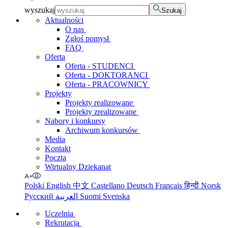
wyszukaj
Szukaj
Aktualności
O nas
Zgłoś pomysł
FAQ
Oferta
Oferta - STUDENCI
Oferta - DOKTORANCI
Oferta - PRACOWNICY
Projekty
Projekty realizowane
Projekty zrealizowane
Nabory i konkursy
Archiwum konkursów
Media
Kontakt
Poczta
Wirtualny Dziekanat
Polski
English
中文
Castellano
Deutsch
Français
हिन्दी
Norsk
Русский
العربية
Suomi
Svenska
Uczelnia
Rekrutacja