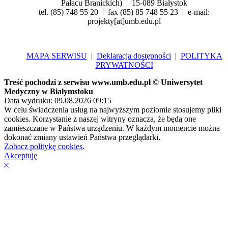
Pałacu Branickich) | 15-089 Białystok
tel. (85) 748 55 20 | fax (85) 85 748 55 23 | e-mail:
projekty[at]umb.edu.pl
MAPA SERWISU
|
Deklaracja dostępności
|
POLITYKA
PRYWATNOŚCI
Treść pochodzi z serwisu www.umb.edu.pl © Uniwersytet
Medyczny w Białymstoku
Data wydruku: 09.08.2026 09:15
W celu świadczenia usług na najwyższym poziomie stosujemy pliki
cookies. Korzystanie z naszej witryny oznacza, że będą one
zamieszczane w Państwa urządzeniu. W każdym momencie można
dokonać zmiany ustawień Państwa przeglądarki.
Zobacz politykę cookies.
Akceptuję