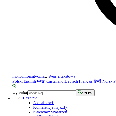
monochromatyczna
Wersja tekstowa
Polski
English
中文
Castellano
Deutsch
Français
हिन्दी
Norsk
Р
wyszukaj
Szukaj
Uczelnia
Aktualności
Konferencje i zjazdy
Kalendarz wydarzeń