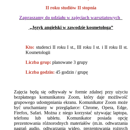
II roku studiów II stopnia
Zapraszamy do udziału w zajęciach warsztatowych
„Język angielski w zawodzie kosmetologa”
Kto:
studenci II roku I st., III roku I st. i II roku II st.
Kosmetologii
Liczba grup:
planowane 3 grupy
Liczba godzin:
45 godzin / grupę
Zajęcia będą się odbywały w formie zdalnej przy użyciu
bezpłatnego komunikatora Zoom, który daje możliwość
grupowego udostępniania ekranu. Komunikator Zoom może
być uruchamiany w przeglądarce: Chrome, Opera, Edge,
Firefox, Safari. Można z niego korzystać używając laptopa,
telefonu lub tabletu. Komunikator posiada opcję
prezentowania różnorodnych materiałów (m.in. odtwarzania
nagrań audio, odtwarzania wideo, prezentowania rożnych