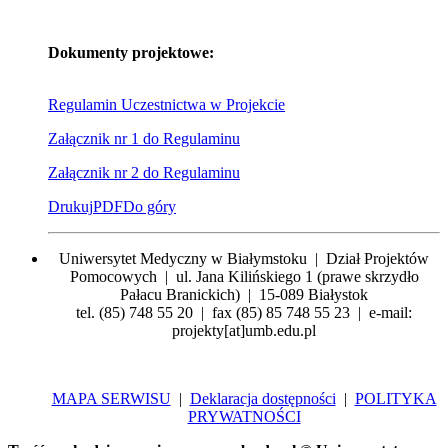
Dokumenty projektowe:
Regulamin Uczestnictwa w Projekcie
Załącznik nr 1 do Regulaminu
Załącznik nr 2 do Regulaminu
Drukuj
PDF
Do góry
Uniwersytet Medyczny w Białymstoku | Dział Projektów
Pomocowych | ul. Jana Kilińskiego 1 (prawe skrzydło
Pałacu Branickich) | 15-089 Białystok
tel. (85) 748 55 20 | fax (85) 85 748 55 23 | e-mail:
projekty[at]umb.edu.pl
MAPA SERWISU
|
Deklaracja dostępności
|
POLITYKA
PRYWATNOŚCI