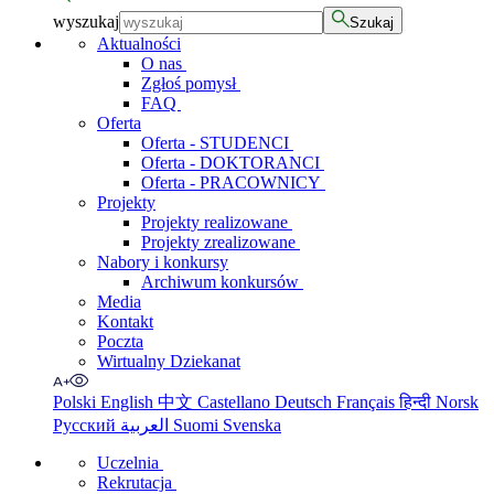
wyszukaj
Szukaj
Aktualności
O nas
Zgłoś pomysł
FAQ
Oferta
Oferta - STUDENCI
Oferta - DOKTORANCI
Oferta - PRACOWNICY
Projekty
Projekty realizowane
Projekty zrealizowane
Nabory i konkursy
Archiwum konkursów
Media
Kontakt
Poczta
Wirtualny Dziekanat
Polski
English
中文
Castellano
Deutsch
Français
हिन्दी
Norsk
Русский
العربية
Suomi
Svenska
Uczelnia
Rekrutacja