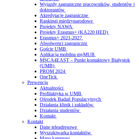
Wyjazdy zagraniczne pracowników, studentów i
doktorantów
Akredytacje zagraniczne
Rankingi międzynarodowe
Projekty NAWA
Projekty Erasmus+ (KA220 HED)
Erasmus+ 2021-2027
Absolwenci zagraniczni
Goście UMB
Aplikacja mobilna myMUB
MSCA4EAST – Punkt kontaktowy Białystok
(UMB)
PROM 2024
OneTick
Prewencja
Aktualności
Profilaktyka w UMB
Ośrodek Badań Populacyjnych
Działania klinik i zakładów
Działania studentów
Kontakt
Kontakt
Dane teleadresowe
Wyszukiwarka kontaktów
Mapa kampusu