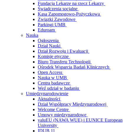
Fundacja Lekarze na rzecz Lekarzy
Świadczenia socjalne
Kasa Zapomogowo-Pożyczkowa
Związki Zawodowe
Parkingi UMB
Eduroam
Nauka
Ogłoszenia
Dział Nauki
Dział Rozwoju i Ewaluacji
Komisje etyczne
Biuro Transferu Technologii
Ośrodek Wsparcia Badań Klinicznych
Open Access
Nauka w UMB
Centra badawcze
Weź udział w badaniu
Umiędzynarodowienie
Aktualności
Dział Współpracy Międzynarodowej
Welcome Centre
Umowy międzynarodowe
valuEU (NAWA WUE) i EUNICE European
University
IDUB 11