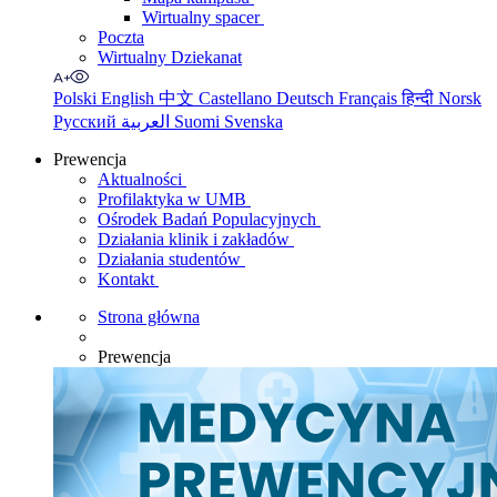
Wirtualny spacer
Poczta
Wirtualny Dziekanat
Polski
English
中文
Castellano
Deutsch
Français
हिन्दी
Norsk
Русский
العربية
Suomi
Svenska
Prewencja
Aktualności
Profilaktyka w UMB
Ośrodek Badań Populacyjnych
Działania klinik i zakładów
Działania studentów
Kontakt
Strona główna
Prewencja