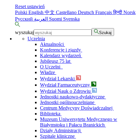
Reset ustawień
Polski
English
中文
Castellano
Deutsch
Français
हिन्दी
Norsk
Русский
العربية
Suomi
Svenska
wyszukaj
Szukaj
Uczelnia
Aktualności
Konferencje i zjazdy
Kalendarz wydarzeń
Jubileusz 75 lat
O Uczelni
Władze
Wydział Lekarski
Wydział Farmaceutyczny
Wydział Nauk o Zdrowiu
Jednostki naukowo-dydaktyczne
Jednostki ogólnouczelniane
Centrum Medycyny Doświadczalnej
Biblioteka
Muzeum Uniwersytetu Medycznego w
Białymstoku i Pałacu Branickich
Działy Administracji
Szpitale kliniczne