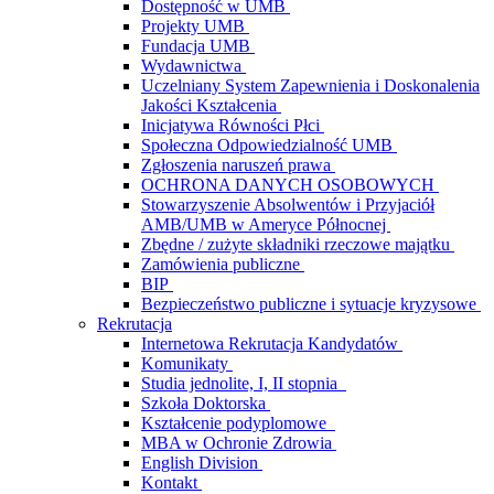
Dostępność w UMB
Projekty UMB
Fundacja UMB
Wydawnictwa
Uczelniany System Zapewnienia i Doskonalenia
Jakości Kształcenia
Inicjatywa Równości Płci
Społeczna Odpowiedzialność UMB
Zgłoszenia naruszeń prawa
OCHRONA DANYCH OSOBOWYCH
Stowarzyszenie Absolwentów i Przyjaciół
AMB/UMB w Ameryce Północnej
Zbędne / zużyte składniki rzeczowe majątku
Zamówienia publiczne
BIP
Bezpieczeństwo publiczne i sytuacje kryzysowe
Rekrutacja
Internetowa Rekrutacja Kandydatów
Komunikaty
Studia jednolite, I, II stopnia
Szkoła Doktorska
Kształcenie podyplomowe
MBA w Ochronie Zdrowia
English Division
Kontakt