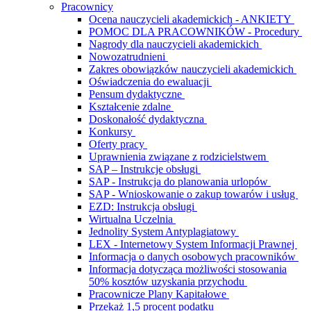
Pracownicy
Ocena nauczycieli akademickich - ANKIETY
POMOC DLA PRACOWNIKÓW - Procedury
Nagrody dla nauczycieli akademickich
Nowozatrudnieni
Zakres obowiązków nauczycieli akademickich
Oświadczenia do ewaluacji
Pensum dydaktyczne
Kształcenie zdalne
Doskonałość dydaktyczna
Konkursy
Oferty pracy
Uprawnienia związane z rodzicielstwem
SAP – Instrukcje obsługi
SAP - Instrukcja do planowania urlopów
SAP - Wnioskowanie o zakup towarów i usług
EZD: Instrukcja obsługi
Wirtualna Uczelnia
Jednolity System Antyplagiatowy
LEX - Internetowy System Informacji Prawnej
Informacja o danych osobowych pracowników
Informacja dotycząca możliwości stosowania
50% kosztów uzyskania przychodu
Pracownicze Plany Kapitałowe
Przekaż 1,5 procent podatku