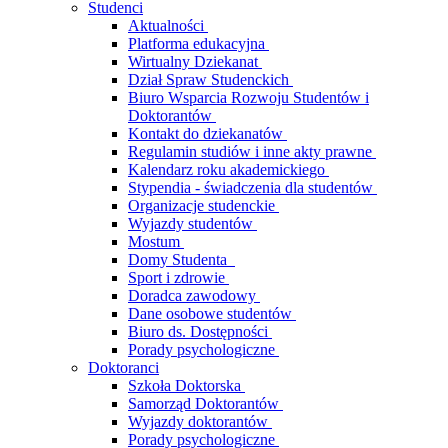
Studenci
Aktualności
Platforma edukacyjna
Wirtualny Dziekanat
Dział Spraw Studenckich
Biuro Wsparcia Rozwoju Studentów i
Doktorantów
Kontakt do dziekanatów
Regulamin studiów i inne akty prawne
Kalendarz roku akademickiego
Stypendia - świadczenia dla studentów
Organizacje studenckie
Wyjazdy studentów
Mostum
Domy Studenta
Sport i zdrowie
Doradca zawodowy
Dane osobowe studentów
Biuro ds. Dostępności
Porady psychologiczne
Doktoranci
Szkoła Doktorska
Samorząd Doktorantów
Wyjazdy doktorantów
Porady psychologiczne