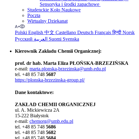
Sensoryka i środki zapachowe
Studenckie Koło Naukowe
Poczta
Wirtualny Dziekanat
Polski
English
中文
Castellano
Deutsch
Français
हिन्दी
Norsk
Русский
العربية
Suomi
Svenska
Kierownik Zakładu Chemii Organicznej:
prof. dr hab. Marta Eliza PŁOŃSKA-BRZEZIŃSKA
e-mail:
marta.plonska-brzezinska@umb.edu.pl
tel. +48 85 748
5687
https://plonska-brzezinska-group.pl/
Dane kontaktowe:
ZAKŁAD CHEMII ORGANICZNEJ
ul. A. Mickiewicza 2A
15-222 Białystok
e-mail:
chemorg@umb.edu.pl
tel. +48 85 748
5686
tel. +48 85 748
5682
tel. +48 85 748
5684