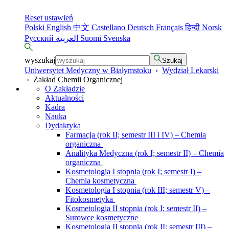
Reset ustawień
Polski
English
中文
Castellano
Deutsch
Français
हिन्दी
Norsk
Русский
العربية
Suomi
Svenska
wyszukaj
Szukaj
Uniwersytet Medyczny w Białymstoku
›
Wydział Lekarski
›
Zakład Chemii Organicznej
O Zakładzie
Aktualności
Kadra
Nauka
Dydaktyka
Farmacja (rok II; semestr III i IV) – Chemia
organiczna
Analityka Medyczna (rok I; semestr II) – Chemia
organiczna
Kosmetologia I stopnia (rok I; semestr I) –
Chemia kosmetyczna
Kosmetologia I stopnia (rok III; semestr V) –
Fitokosmetyka
Kosmetologia II stopnia (rok I; semestr II) –
Surowce kosmetyczne
Kosmetologia II stopnia (rok II; semestr III) –