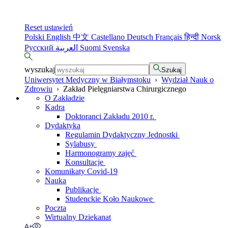
Reset ustawień
Polski
English
中文
Castellano
Deutsch
Français
हिन्दी
Norsk
Русский
العربية
Suomi
Svenska
wyszukaj
Szukaj
Uniwersytet Medyczny w Białymstoku
›
Wydział Nauk o
Zdrowiu
›
Zakład Pielęgniarstwa Chirurgicznego
O Zakładzie
Kadra
Doktoranci Zakładu 2010 r.
Dydaktyka
Regulamin Dydaktyczny Jednostki
Sylabusy
Harmonogramy zajęć
Konsultacje
Komunikaty Covid-19
Nauka
Publikacje
Studenckie Koło Naukowe
Poczta
Wirtualny Dziekanat