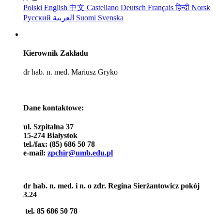
Polski
English
中文
Castellano
Deutsch
Français
हिन्दी
Norsk
Русский
العربية
Suomi
Svenska
Kierownik Zakładu
dr hab. n. med. Mariusz Gryko
Dane kontaktowe:
ul. Szpitalna 37
15-274 Białystok
tel./fax: (85) 686 50 78
e-mail:
zpchir@umb.edu.pl
dr hab. n. med. i n. o zdr. Regina Sierżantowicz pokój
3.24
tel. 85 686 50 78