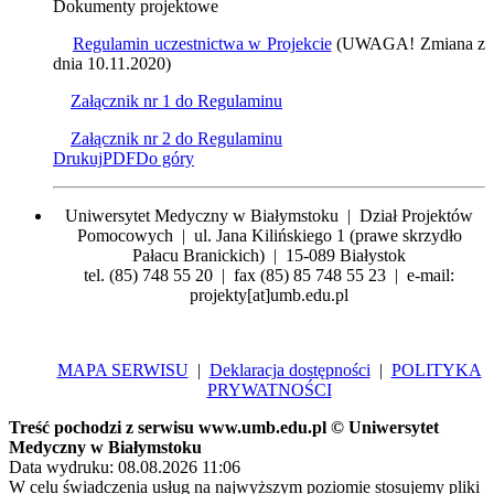
Dokumenty projektowe
Regulamin uczestnictwa w Projekcie
(UWAGA! Zmiana z
dnia 10.11.2020)
Załącznik nr 1 do Regulaminu
Załącznik nr 2 do Regulaminu
Drukuj
PDF
Do góry
Uniwersytet Medyczny w Białymstoku | Dział Projektów
Pomocowych | ul. Jana Kilińskiego 1 (prawe skrzydło
Pałacu Branickich) | 15-089 Białystok
tel. (85) 748 55 20 | fax (85) 85 748 55 23 | e-mail:
projekty[at]umb.edu.pl
MAPA SERWISU
|
Deklaracja dostępności
|
POLITYKA
PRYWATNOŚCI
Treść pochodzi z serwisu www.umb.edu.pl © Uniwersytet
Medyczny w Białymstoku
Data wydruku: 08.08.2026 11:06
W celu świadczenia usług na najwyższym poziomie stosujemy pliki