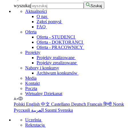
wyszukaj
Szukaj
Aktualności
O nas
Zgłoś pomysł
FAQ
Oferta
Oferta - STUDENCI
Oferta - DOKTORANCI
Oferta - PRACOWNICY
Projekty
Projekty realizowane
Projekty zrealizowane
Nabory i konkursy
Archiwum konkursów
Media
Kontakt
Poczta
Wirtualny Dziekanat
Polski
English
中文
Castellano
Deutsch
Français
हिन्दी
Norsk
Русский
العربية
Suomi
Svenska
Uczelnia
Rekrutacja