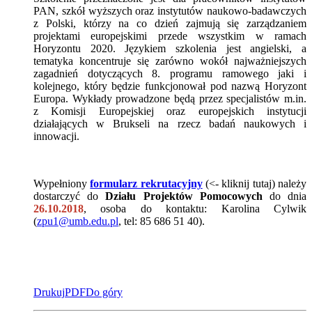
PAN, szkół wyższych oraz instytutów naukowo-badawczych
z Polski, którzy na co dzień zajmują się zarządzaniem
projektami europejskimi przede wszystkim w ramach
Horyzontu 2020. Językiem szkolenia jest angielski, a
tematyka koncentruje się zarówno wokół najważniejszych
zagadnień dotyczących 8. programu ramowego jaki i
kolejnego, który będzie funkcjonował pod nazwą Horyzont
Europa. Wykłady prowadzone będą przez specjalistów m.in.
z Komisji Europejskiej oraz europejskich instytucji
działających w Brukseli na rzecz badań naukowych i
innowacji.
Wypełniony
formularz rekrutacyjny
(<- kliknij tutaj) należy
dostarczyć do
Działu Projektów Pomocowych
do dnia
26.10.2018
, osoba do kontaktu: Karolina Cylwik
(
zpu1@umb.edu.pl
, tel: 85 686 51 40).
Drukuj
PDF
Do góry