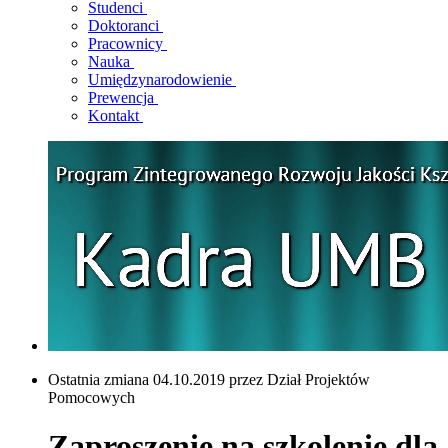
Studenci
Doktoranci
Pracownicy
Nauka
Umiędzynarodowienie
Prewencja
Kontakt
Ostatnia zmiana 04.10.2019 przez Dział Projektów
Pomocowych
Zaproszenie na szkolenie dla