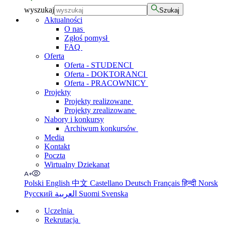
wyszukaj
Szukaj
Aktualności
O nas
Zgłoś pomysł
FAQ
Oferta
Oferta - STUDENCI
Oferta - DOKTORANCI
Oferta - PRACOWNICY
Projekty
Projekty realizowane
Projekty zrealizowane
Nabory i konkursy
Archiwum konkursów
Media
Kontakt
Poczta
Wirtualny Dziekanat
Polski
English
中文
Castellano
Deutsch
Français
हिन्दी
Norsk
Русский
العربية
Suomi
Svenska
Uczelnia
Rekrutacja