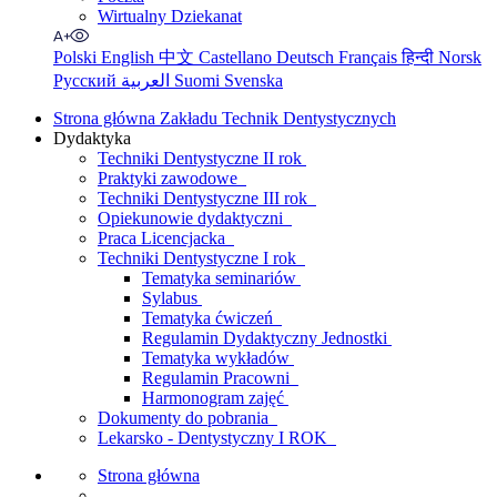
Wirtualny Dziekanat
Polski
English
中文
Castellano
Deutsch
Français
हिन्दी
Norsk
Русский
العربية
Suomi
Svenska
Strona główna Zakładu Technik Dentystycznych
Dydaktyka
Techniki Dentystyczne II rok
Praktyki zawodowe
Techniki Dentystyczne III rok
Opiekunowie dydaktyczni
Praca Licencjacka
Techniki Dentystyczne I rok
Tematyka seminariów
Sylabus
Tematyka ćwiczeń
Regulamin Dydaktyczny Jednostki
Tematyka wykładów
Regulamin Pracowni
Harmonogram zajęć
Dokumenty do pobrania
Lekarsko - Dentystyczny I ROK
Strona główna