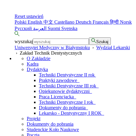
Reset ustawień
Polski
English
中文
Castellano
Deutsch
Français
हिन्दी
Norsk
Русский
العربية
Suomi
Svenska
wyszukaj
Szukaj
Uniwersytet Medyczny w Białymstoku
›
Wydział Lekarski
›
Zakład Technik Dentystycznych
O Zakładzie
Kadra
Dydaktyka
Techniki Dentystyczne II rok
Praktyki zawodowe
Techniki Dentystyczne III rok
Opiekunowie dydaktyczni
Praca Licencjacka
Techniki Dentystyczne I rok
Dokumenty do pobrania
Lekarsko - Dentystyczny I ROK
Projekt
Dokumenty do pobrania
Studenckie Koło Naukowe
Poczta