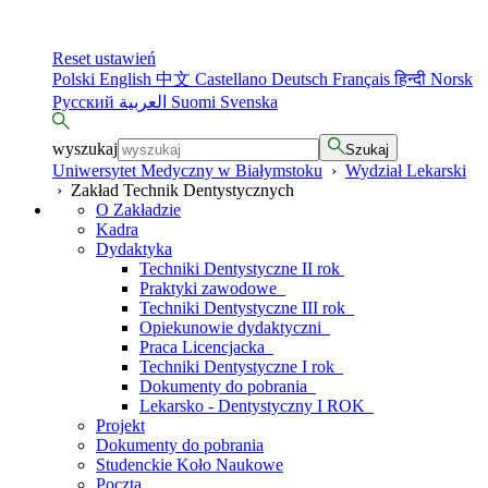
Reset ustawień
Polski
English
中文
Castellano
Deutsch
Français
हिन्दी
Norsk
Русский
العربية
Suomi
Svenska
wyszukaj
Szukaj
Uniwersytet Medyczny w Białymstoku
›
Wydział Lekarski
›
Zakład Technik Dentystycznych
O Zakładzie
Kadra
Dydaktyka
Techniki Dentystyczne II rok
Praktyki zawodowe
Techniki Dentystyczne III rok
Opiekunowie dydaktyczni
Praca Licencjacka
Techniki Dentystyczne I rok
Dokumenty do pobrania
Lekarsko - Dentystyczny I ROK
Projekt
Dokumenty do pobrania
Studenckie Koło Naukowe
Poczta