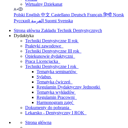
Wirtualny Dziekanat
Polski
English
中文
Castellano
Deutsch
Français
हिन्दी
Norsk
Русский
العربية
Suomi
Svenska
Strona główna Zakładu Technik Dentystycznych
Dydaktyka
Techniki Dentystyczne II rok
Praktyki zawodowe
Techniki Dentystyczne III rok
Opiekunowie dydaktyczni
Praca Licencjacka
Techniki Dentystyczne I rok
Tematyka seminariów
Sylabus
Tematyka ćwiczeń
Regulamin Dydaktyczny Jednostki
Tematyka wykładów
Regulamin Pracowni
Harmonogram zajęć
Dokumenty do pobrania
Lekarsko - Dentystyczny I ROK
Strona główna