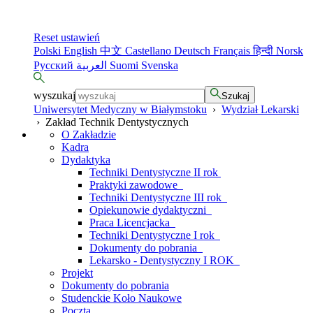
Reset ustawień
Polski
English
中文
Castellano
Deutsch
Français
हिन्दी
Norsk
Русский
العربية
Suomi
Svenska
wyszukaj
Szukaj
Uniwersytet Medyczny w Białymstoku
›
Wydział Lekarski
›
Zakład Technik Dentystycznych
O Zakładzie
Kadra
Dydaktyka
Techniki Dentystyczne II rok
Praktyki zawodowe
Techniki Dentystyczne III rok
Opiekunowie dydaktyczni
Praca Licencjacka
Techniki Dentystyczne I rok
Dokumenty do pobrania
Lekarsko - Dentystyczny I ROK
Projekt
Dokumenty do pobrania
Studenckie Koło Naukowe
Poczta