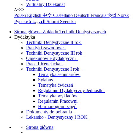
Wirtualny Dziekanat
Polski
English
中文
Castellano
Deutsch
Français
हिन्दी
Norsk
Русский
العربية
Suomi
Svenska
Strona główna Zakładu Technik Dentystycznych
Dydaktyka
Techniki Dentystyczne II rok
Praktyki zawodowe
Techniki Dentystyczne III rok
Opiekunowie dydaktyczni
Praca Licencjacka
Techniki Dentystyczne I rok
Tematyka seminariów
Sylabus
Tematyka ćwiczeń
Regulamin Dydaktyczny Jednostki
Tematyka wykładów
Regulamin Pracowni
Harmonogram zajęć
Dokumenty do pobrania
Lekarsko - Dentystyczny I ROK
Strona główna