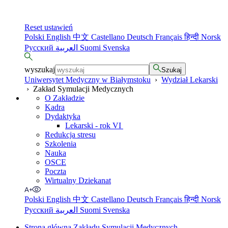
Reset ustawień
Polski
English
中文
Castellano
Deutsch
Français
हिन्दी
Norsk
Русский
العربية
Suomi
Svenska
wyszukaj
Szukaj
Uniwersytet Medyczny w Białymstoku
›
Wydział Lekarski
›
Zakład Symulacji Medycznych
O Zakładzie
Kadra
Dydaktyka
Lekarski - rok VI
Redukcja stresu
Szkolenia
Nauka
OSCE
Poczta
Wirtualny Dziekanat
Polski
English
中文
Castellano
Deutsch
Français
हिन्दी
Norsk
Русский
العربية
Suomi
Svenska
Strona główna Zakładu Symulacji Medycznych