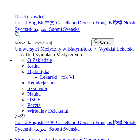
Reset ustawień
Polski
English
中文
Castellano
Deutsch
Français
हिन्दी
Norsk
Русский
العربية
Suomi
Svenska
wyszukaj
Szukaj
Uniwersytet Medyczny w Białymstoku
›
Wydział Lekarski
›
Zakład Symulacji Medycznych
O Zakładzie
Kadra
Dydaktyka
Lekarski - rok VI
Redukcja stresu
Szkolenia
Nauka
OSCE
Poczta
Wirtualny Dziekanat
Polski
English
中文
Castellano
Deutsch
Français
हिन्दी
Norsk
Русский
العربية
Suomi
Svenska
Strona główna Zakładu Symulacji Medycznych