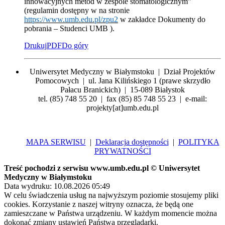
innowacyjnych metod w zespole stomatologicznym”
(regulamin dostępny w na stronie
https://www.umb.edu.pl/zpu2
w zakładce Dokumenty do
pobrania – Studenci UMB ).
Drukuj
PDF
Do góry
Uniwersytet Medyczny w Białymstoku | Dział Projektów
Pomocowych | ul. Jana Kilińskiego 1 (prawe skrzydło
Pałacu Branickich) | 15-089 Białystok
tel. (85) 748 55 20 | fax (85) 85 748 55 23 | e-mail:
projekty[at]umb.edu.pl
MAPA SERWISU
|
Deklaracja dostępności
|
POLITYKA
PRYWATNOŚCI
Treść pochodzi z serwisu www.umb.edu.pl © Uniwersytet
Medyczny w Białymstoku
Data wydruku: 10.08.2026 05:49
W celu świadczenia usług na najwyższym poziomie stosujemy pliki
cookies. Korzystanie z naszej witryny oznacza, że będą one
zamieszczane w Państwa urządzeniu. W każdym momencie można
dokonać zmiany ustawień Państwa przeglądarki.