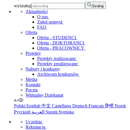
wyszukaj
Szukaj
Aktualności
O nas
Zgłoś pomysł
FAQ
Oferta
Oferta - STUDENCI
Oferta - DOKTORANCI
Oferta - PRACOWNICY
Projekty
Projekty realizowane
Projekty zrealizowane
Nabory i konkursy
Archiwum konkursów
Media
Kontakt
Poczta
Wirtualny Dziekanat
Polski
English
中文
Castellano
Deutsch
Français
हिन्दी
Norsk
Русский
العربية
Suomi
Svenska
Uczelnia
Rekrutacja