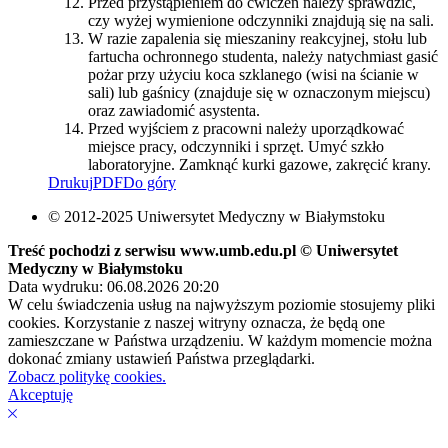
Przed przystąpieniem do ćwiczeń należy sprawdzić,
czy wyżej wymienione odczynniki znajdują się na sali.
W razie zapalenia się mieszaniny reakcyjnej, stołu lub
fartucha ochronnego studenta, należy natychmiast gasić
pożar przy użyciu koca szklanego (wisi na ścianie w
sali) lub gaśnicy (znajduje się w oznaczonym miejscu)
oraz zawiadomić asystenta.
Przed wyjściem z pracowni należy uporządkować
miejsce pracy, odczynniki i sprzęt. Umyć szkło
laboratoryjne. Zamknąć kurki gazowe, zakręcić krany.
Drukuj
PDF
Do góry
© 2012-2025 Uniwersytet Medyczny w Białymstoku
Treść pochodzi z serwisu www.umb.edu.pl © Uniwersytet
Medyczny w Białymstoku
Data wydruku: 06.08.2026 20:20
W celu świadczenia usług na najwyższym poziomie stosujemy pliki
cookies. Korzystanie z naszej witryny oznacza, że będą one
zamieszczane w Państwa urządzeniu. W każdym momencie można
dokonać zmiany ustawień Państwa przeglądarki.
Zobacz politykę cookies.
Akceptuję