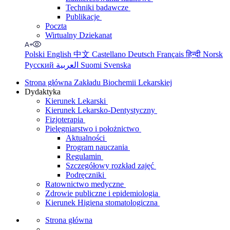
Techniki badawcze
Publikacje
Poczta
Wirtualny Dziekanat
Polski
English
中文
Castellano
Deutsch
Français
हिन्दी
Norsk
Русский
العربية
Suomi
Svenska
Strona główna Zakładu Biochemii Lekarskiej
Dydaktyka
Kierunek Lekarski
Kierunek Lekarsko-Dentystyczny
Fizjoterapia
Pielęgniarstwo i położnictwo
Aktualności
Program nauczania
Regulamin
Szczegółowy rozkład zajęć
Podręczniki
Ratownictwo medyczne
Zdrowie publiczne i epidemiologia
Kierunek Higiena stomatologiczna
Strona główna