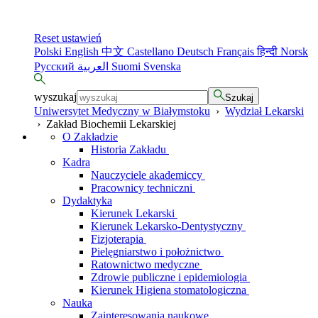
Reset ustawień
Polski
English
中文
Castellano
Deutsch
Français
हिन्दी
Norsk
Русский
العربية
Suomi
Svenska
wyszukaj
Szukaj
Uniwersytet Medyczny w Białymstoku
›
Wydział Lekarski
›
Zakład Biochemii Lekarskiej
O Zakładzie
Historia Zakładu
Kadra
Nauczyciele akademiccy
Pracownicy techniczni
Dydaktyka
Kierunek Lekarski
Kierunek Lekarsko-Dentystyczny
Fizjoterapia
Pielęgniarstwo i położnictwo
Ratownictwo medyczne
Zdrowie publiczne i epidemiologia
Kierunek Higiena stomatologiczna
Nauka
Zainteresowania naukowe