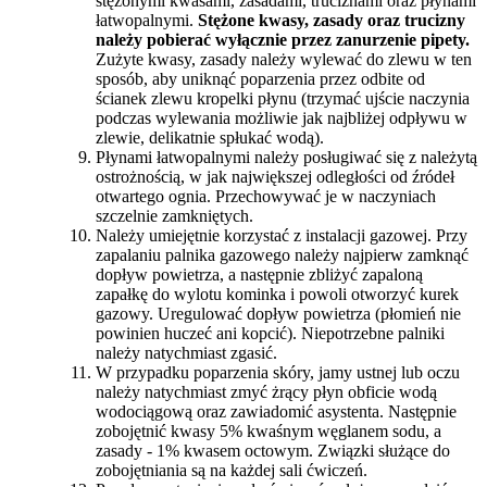
stężonymi kwasami, zasadami, truciznami oraz płynami
łatwopalnymi.
Stężone kwasy, zasady oraz trucizny
należy pobierać wyłącznie przez zanurzenie pipety.
Zużyte kwasy, zasady należy wylewać do zlewu w ten
sposób, aby uniknąć poparzenia przez odbite od
ścianek zlewu kropelki płynu (trzymać ujście naczynia
podczas wylewania możliwie jak najbliżej odpływu w
zlewie, delikatnie spłukać wodą).
Płynami łatwopalnymi należy posługiwać się z należytą
ostrożnością, w jak największej odległości od źródeł
otwartego ognia. Przechowywać je w naczyniach
szczelnie zamkniętych.
Należy umiejętnie korzystać z instalacji gazowej. Przy
zapalaniu palnika gazowego należy najpierw zamknąć
dopływ powietrza, a następnie zbliżyć zapaloną
zapałkę do wylotu kominka i powoli otworzyć kurek
gazowy. Uregulować dopływ powietrza (płomień nie
powinien huczeć ani kopcić). Niepotrzebne palniki
należy natychmiast zgasić.
W przypadku poparzenia skóry, jamy ustnej lub oczu
należy natychmiast zmyć żrący płyn obficie wodą
wodociągową oraz zawiadomić asystenta. Następnie
zobojętnić kwasy 5% kwaśnym węglanem sodu, a
zasady - 1% kwasem octowym. Związki służące do
zobojętniania są na każdej sali ćwiczeń.