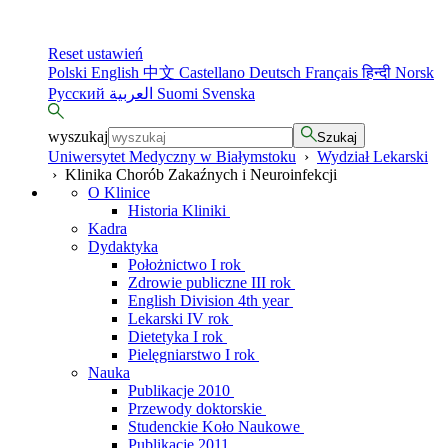
Reset ustawień
Polski
English
中文
Castellano
Deutsch
Français
हिन्दी
Norsk
Русский
العربية
Suomi
Svenska
wyszukaj
Szukaj
Uniwersytet Medyczny w Białymstoku
›
Wydział Lekarski
›
Klinika Chorób Zakaźnych i Neuroinfekcji
O Klinice
Historia Kliniki
Kadra
Dydaktyka
Położnictwo I rok
Zdrowie publiczne III rok
English Division 4th year
Lekarski IV rok
Dietetyka I rok
Pielęgniarstwo I rok
Nauka
Publikacje 2010
Przewody doktorskie
Studenckie Koło Naukowe
Publikacje 2011