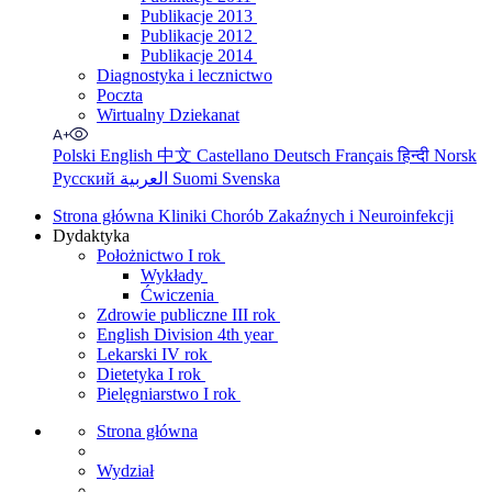
Publikacje 2013
Publikacje 2012
Publikacje 2014
Diagnostyka i lecznictwo
Poczta
Wirtualny Dziekanat
Polski
English
中文
Castellano
Deutsch
Français
हिन्दी
Norsk
Русский
العربية
Suomi
Svenska
Strona główna Kliniki Chorób Zakaźnych i Neuroinfekcji
Dydaktyka
Położnictwo I rok
Wykłady
Ćwiczenia
Zdrowie publiczne III rok
English Division 4th year
Lekarski IV rok
Dietetyka I rok
Pielęgniarstwo I rok
Strona główna
Wydział