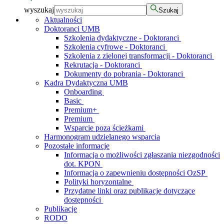
wyszukaj
Szukaj
Aktualności
Doktoranci UMB
Szkolenia dydaktyczne - Doktoranci
Szkolenia cyfrowe - Doktoranci
Szkolenia z zielonej transformacji - Doktoranci
Rekrutacja - Doktoranci
Dokumenty do pobrania - Doktoranci
Kadra Dydaktyczna UMB
Onboarding
Basic
Premium+
Premium
Wsparcie poza ścieżkami
Harmonogram udzielanego wsparcia
Pozostałe informacje
Informacja o możliwości zgłaszania niezgodności
dot. KPON
Informacja o zapewnieniu dostępności OzSP
Polityki horyzontalne
Przydatne linki oraz publikacje dotyczące
dostępności
Publikacje
RODO