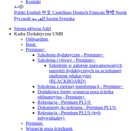
Kontakt
Polski
English
中文
Castellano
Deutsch
Français
हिन्दी
Norsk
Русский
العربية
Suomi
Svenska
Strona główna Adel
Kadra Dydaktyczna UMB
Onboarding
Basic
Premium+
Szkolenia dydaktyczne - Premium+
Szkolenia cyfrowe - Premium+
Szkolenie w zakresie zaawansowanych
narzędzi dydaktycznych na uczelnianej
platformie edukacyjnej
(BLACKBOARD)
Szkolenia z zielonej transformacji - Premium+
Dodatkowe formy wsparcia poza ścieżką
obligatoryjną - Premium+
Rekrutacja - Premium PLUS
Dokumenty do pobrania - Premium PLUS
Rekrutacja - Premium PLUS (tryb
indywidualny)
Premium
Wsparcie poza ścieżkami