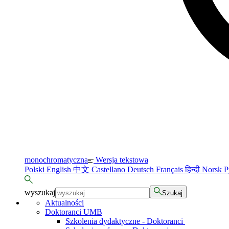
monochromatyczna
Wersja tekstowa
Polski
English
中文
Castellano
Deutsch
Français
हिन्दी
Norsk
Р
wyszukaj
Szukaj
Aktualności
Doktoranci UMB
Szkolenia dydaktyczne - Doktoranci