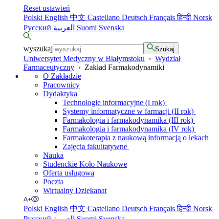
Reset ustawień
Polski
English
中文
Castellano
Deutsch
Français
हिन्दी
Norsk
Русский
العربية
Suomi
Svenska
wyszukaj
Szukaj
Uniwersytet Medyczny w Białymstoku
›
Wydział
Farmaceutyczny
›
Zakład Farmakodynamiki
O Zakładzie
Pracownicy
Dydaktyka
Technologie informacyjne (I rok)
Systemy informatyczne w farmacji (II rok)
Farmakologia i farmakodynamika (III rok)
Farmakologia i farmakodynamika (IV rok)
Farmakoterapia z naukową informacją o lekach
Zajęcia fakultatywne
Nauka
Studenckie Koło Naukowe
Oferta usługowa
Poczta
Wirtualny Dziekanat
Polski
English
中文
Castellano
Deutsch
Français
हिन्दी
Norsk
Русский
العربية
Suomi
Svenska