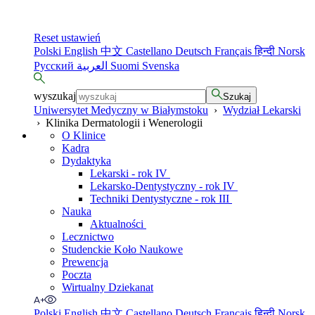
Reset ustawień
Polski
English
中文
Castellano
Deutsch
Français
हिन्दी
Norsk
Русский
العربية
Suomi
Svenska
wyszukaj
Szukaj
Uniwersytet Medyczny w Białymstoku
›
Wydział Lekarski
›
Klinika Dermatologii i Wenerologii
O Klinice
Kadra
Dydaktyka
Lekarski - rok IV
Lekarsko-Dentystyczny - rok IV
Techniki Dentystyczne - rok III
Nauka
Aktualności
Lecznictwo
Studenckie Koło Naukowe
Prewencja
Poczta
Wirtualny Dziekanat
Polski
English
中文
Castellano
Deutsch
Français
हिन्दी
Norsk