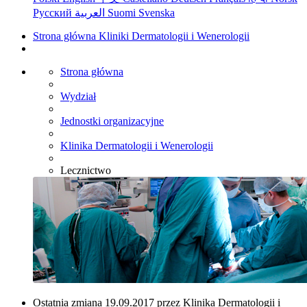
Русский
العربية
Suomi
Svenska
Strona główna Kliniki Dermatologii i Wenerologii
Strona główna
Wydział
Jednostki organizacyjne
Klinika Dermatologii i Wenerologii
Lecznictwo
Ostatnia zmiana 19.09.2017 przez Klinika Dermatologii i