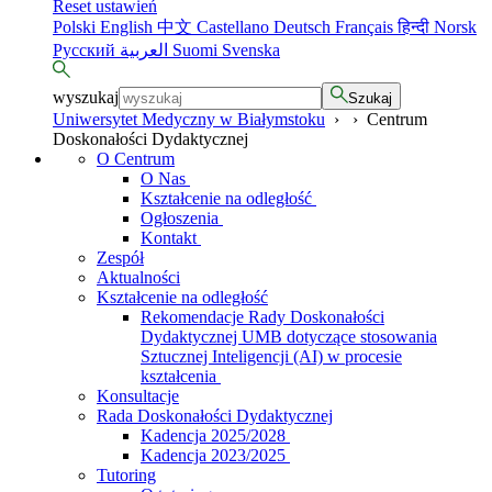
Reset ustawień
Polski
English
中文
Castellano
Deutsch
Français
हिन्दी
Norsk
Русский
العربية
Suomi
Svenska
wyszukaj
Szukaj
Uniwersytet Medyczny w Białymstoku
›
›
Centrum
Doskonałości Dydaktycznej
O Centrum
O Nas
Kształcenie na odległość
Ogłoszenia
Kontakt
Zespół
Aktualności
Kształcenie na odległość
Rekomendacje Rady Doskonałości
Dydaktycznej UMB dotyczące stosowania
Sztucznej Inteligencji (AI) w procesie
kształcenia
Konsultacje
Rada Doskonałości Dydaktycznej
Kadencja 2025/2028
Kadencja 2023/2025
Tutoring