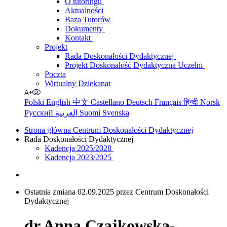
O tutoringu
Aktualności
Baza Tutorów
Dokumenty
Kontakt
Projekt
Rada Doskonałości Dydaktycznej
Projekt Doskonałość Dydaktyczna Uczelni
Poczta
Wirtualny Dziekanat
Polski
English
中文
Castellano
Deutsch
Français
हिन्दी
Norsk
Русский
العربية
Suomi
Svenska
Strona główna Centrum Doskonałości Dydaktycznej
Rada Doskonałości Dydaktycznej
Kadencja 2025/2028
Kadencja 2023/2025
Ostatnia zmiana 02.09.2025 przez Centrum Doskonałości
Dydaktycznej
dr Anna Czajkowska-