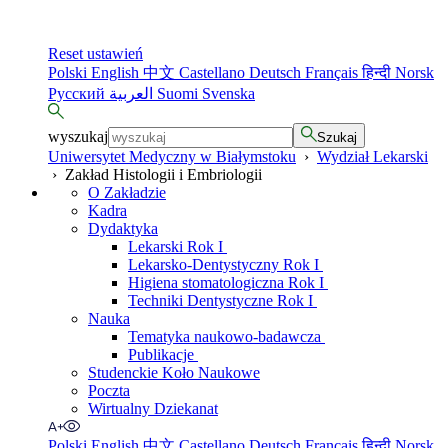
Reset ustawień
Polski
English
中文
Castellano
Deutsch
Français
हिन्दी
Norsk
Русский
العربية
Suomi
Svenska
wyszukaj
Szukaj
Uniwersytet Medyczny w Białymstoku
›
Wydział Lekarski
›
Zakład Histologii i Embriologii
O Zakładzie
Kadra
Dydaktyka
Lekarski Rok I
Lekarsko-Dentystyczny Rok I
Higiena stomatologiczna Rok I
Techniki Dentystyczne Rok I
Nauka
Tematyka naukowo-badawcza
Publikacje
Studenckie Koło Naukowe
Poczta
Wirtualny Dziekanat
Polski
English
中文
Castellano
Deutsch
Français
हिन्दी
Norsk