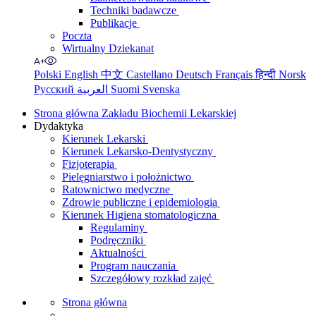
Techniki badawcze
Publikacje
Poczta
Wirtualny Dziekanat
Polski
English
中文
Castellano
Deutsch
Français
हिन्दी
Norsk
Русский
العربية
Suomi
Svenska
Strona główna Zakładu Biochemii Lekarskiej
Dydaktyka
Kierunek Lekarski
Kierunek Lekarsko-Dentystyczny
Fizjoterapia
Pielęgniarstwo i położnictwo
Ratownictwo medyczne
Zdrowie publiczne i epidemiologia
Kierunek Higiena stomatologiczna
Regulaminy
Podręczniki
Aktualności
Program nauczania
Szczegółowy rozkład zajęć
Strona główna