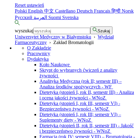
Reset ustawień
Polski
English
中文
Castellano
Deutsch
Français
हिन्दी
Norsk
Русский
العربية
Suomi
Svenska
wyszukaj
Szukaj
Uniwersytet Medyczny w Białymstoku
›
Wydział
Farmaceutyczny
›
Zakład Bromatologii
O Zakładzie
Pracownicy
Dydaktyka
Koło Naukowe
Skrypt do wybranych ćwiczeń z analizy
żywności
Analityka Medyczna (rok II; semestr III) –
Analiza środków spożywczych - WF
Dietetyka (stopień I, rok II, semestr III) - Analiza
i ocena jakości żywności - WNoZ
Dietetyka (stopień I, rok III, semestr VI) -
Bezpieczeństwo żywności - WNoZ
Dietetyka (stopień I, rok III; semestr VI) –
Suplementy diety - WNoZ
Dietetyka (stopień II, rok II, semestr III) - Jakość
i bezpieczeństwo żywności - WNoZ
Farmacja (rok IV; semestr VIII) – Bromatologia -