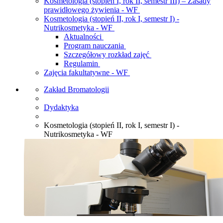
Kosmetologia (stopień I, rok II, semestr III) – Zasady
prawidłowego żywienia - WF
Kosmetologia (stopień II, rok I, semestr I) -
Nutrikosmetyka - WF
Aktualności
Program nauczania
Szczegółowy rozkład zajęć
Regulamin
Zajęcia fakultatywne - WF
Zakład Bromatologii
Dydaktyka
Kosmetologia (stopień II, rok I, semestr I) -
Nutrikosmetyka - WF