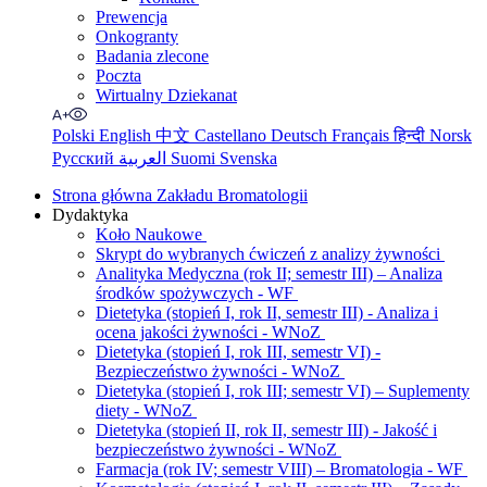
Prewencja
Onkogranty
Badania zlecone
Poczta
Wirtualny Dziekanat
Polski
English
中文
Castellano
Deutsch
Français
हिन्दी
Norsk
Русский
العربية
Suomi
Svenska
Strona główna Zakładu Bromatologii
Dydaktyka
Koło Naukowe
Skrypt do wybranych ćwiczeń z analizy żywności
Analityka Medyczna (rok II; semestr III) – Analiza
środków spożywczych - WF
Dietetyka (stopień I, rok II, semestr III) - Analiza i
ocena jakości żywności - WNoZ
Dietetyka (stopień I, rok III, semestr VI) -
Bezpieczeństwo żywności - WNoZ
Dietetyka (stopień I, rok III; semestr VI) – Suplementy
diety - WNoZ
Dietetyka (stopień II, rok II, semestr III) - Jakość i
bezpieczeństwo żywności - WNoZ
Farmacja (rok IV; semestr VIII) – Bromatologia - WF