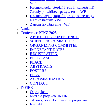
WF
Kosmetologia (stopień I, rok II, semestr III) –
Zasady prawidłowego żywienia - WF
Kosmetologia (stopień II, rok I, semestr I) -
Nutrikosmetyka - WF
Zajęcia fakultatywne - WF
Nauka
Conference PTNZ 2025
ABOUT THE CONFERENCE
SCIENTIFIC COMMITTEE
ORGANIZING COMMITTEE
IMPORTANT DATES
REGISTRATION
PROGRAM
PLACE
ABSTRACTS
POSTERS
FEES
ACCOMMODATION
CONTACT
INFIRE
O projekcie
Media o projekcie INFIRE
Jak się zgłosić do udziału w projekcie?
Kontakt