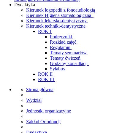
Dydaktyka
Kierunek logopedii z fonoaudiologią
Kierunek Higiena stomatologiczna
Kierunek lekarsko-dentystyczny
Kierunek techniki-dentystyczne
ROK I
Podręczniki
Rozkład zajęć
Regulamin
Tematy seminariów
Tematy ćwiczeń
Godziny konsultacji
Sylabus
ROK II
ROK III
Strona główna
Wydział
Jednostki organizacyjne
Zakład Ortodoncji
Dydaktyka