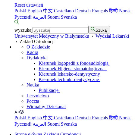
Reset ustawień
Polski
English
中文
Castellano
Deutsch
Français
हिन्दी
Norsk
Русский
العربية
Suomi
Svenska
wyszukaj
Szukaj
Uniwersytet Medyczny w Białymstoku
›
Wydział Lekarski
›
Zakład Ortodoncji
O Zakładzie
Kadra
Dydaktyka
Kierunek logopedii z fonoaudiologią
Kierunek Higiena stomatologiczna
Kierunek lekarsko-dentystyczny
Kierunek techniki-dentystyczne
Nauka
Publikacje
Lecznictwo
Poczta
Wirtualny Dziekanat
Polski
English
中文
Castellano
Deutsch
Français
हिन्दी
Norsk
Русский
العربية
Suomi
Svenska
Strona główna Zakładu Ortodoncji