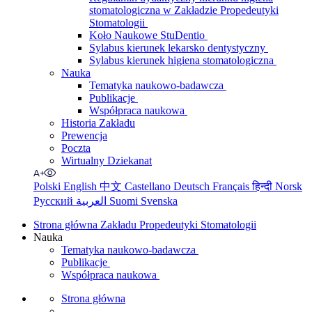
stomatologiczna w Zakładzie Propedeutyki
Stomatologii
Koło Naukowe StuDentio
Sylabus kierunek lekarsko dentystyczny
Sylabus kierunek higiena stomatologiczna
Nauka
Tematyka naukowo-badawcza
Publikacje
Współpraca naukowa
Historia Zakładu
Prewencja
Poczta
Wirtualny Dziekanat
Polski
English
中文
Castellano
Deutsch
Français
हिन्दी
Norsk
Русский
العربية
Suomi
Svenska
Strona główna Zakładu Propedeutyki Stomatologii
Nauka
Tematyka naukowo-badawcza
Publikacje
Współpraca naukowa
Strona główna