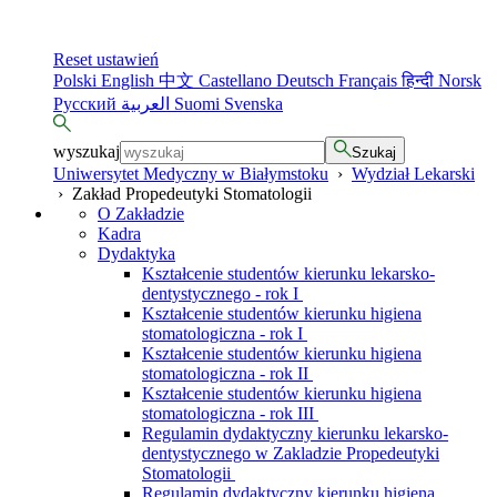
Reset ustawień
Polski
English
中文
Castellano
Deutsch
Français
हिन्दी
Norsk
Русский
العربية
Suomi
Svenska
wyszukaj
Szukaj
Uniwersytet Medyczny w Białymstoku
›
Wydział Lekarski
›
Zakład Propedeutyki Stomatologii
O Zakładzie
Kadra
Dydaktyka
Kształcenie studentów kierunku lekarsko-
dentystycznego - rok I
Kształcenie studentów kierunku higiena
stomatologiczna - rok I
Kształcenie studentów kierunku higiena
stomatologiczna - rok II
Kształcenie studentów kierunku higiena
stomatologiczna - rok III
Regulamin dydaktyczny kierunku lekarsko-
dentystycznego w Zakladzie Propedeutyki
Stomatologii
Regulamin dydaktyczny kierunku higiena