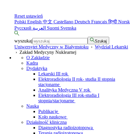
Reset ustawień
Polski
English
中文
Castellano
Deutsch
Français
हिन्दी
Norsk
Русский
العربية
Suomi
Svenska
wyszukaj
Szukaj
Uniwersytet Medyczny w Białymstoku
›
Wydział Lekarski
›
Zakład Medycyny Nuklearnej
O Zakładzie
Kadra
Dydaktyka
Lekarski III rok
Elektroradiologia II rok- studia II stopnia
stacjonarne
Analityka Medyczna V rok
Elektroradiologia III rok-studia I
stopnia/stacjonarne
Nauka
Publikacje
Koło naukowe
Działalność kliniczna
Diagnostyka radioizotopowa
Terapia radioizotopowa