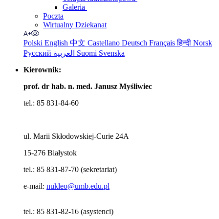
Galeria
Poczta
Wirtualny Dziekanat
Polski
English
中文
Castellano
Deutsch
Français
हिन्दी
Norsk
Русский
العربية
Suomi
Svenska
Kierownik:
prof. dr hab. n. med. Janusz Myśliwiec
tel.: 85 831-84-60
ul. Marii Skłodowskiej-Curie 24A
15-276 Białystok
tel.: 85 831-87-70 (sekretariat)
e-mail:
nukleo@umb.edu.pl
tel.: 85 831-82-16 (asystenci)