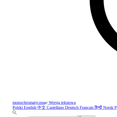
monochromatyczna
Wersja tekstowa
Polski
English
中文
Castellano
Deutsch
Français
हिन्दी
Norsk
Р