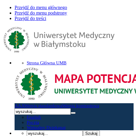
Przejdź do menu głównego
Przejdź do menu podstrony
Przejdź do treści
Strona Główna UMB
A
A
A
Wersja standardowa
Wersja kontrastowa
English
Poczta
Wirtualny Dziekanat
Szukaj