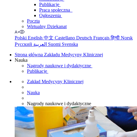
Publikacje
Praca społeczna
Ogłoszenia
Poczta
Wirtualny Dziekanat
Polski
English
中文
Castellano
Deutsch
Français
हिन्दी
Norsk
Русский
العربية
Suomi
Svenska
Strona główna Zakładu Medycyny Klinicznej
Nauka
Nagrody naukowe i dydaktyczne
Publikacje
Zakład Medycyny Klinicznej
Nauka
Nagrody naukowe i dydaktyczne