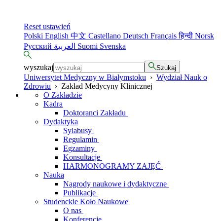
Reset ustawień
Polski
English
中文
Castellano
Deutsch
Français
हिन्दी
Norsk
Русский
العربية
Suomi
Svenska
wyszukaj
Szukaj
Uniwersytet Medyczny w Białymstoku
›
Wydział Nauk o
Zdrowiu
›
Zakład Medycyny Klinicznej
O Zakładzie
Kadra
Doktoranci Zakładu
Dydaktyka
Sylabusy
Regulamin
Egzaminy
Konsultacje
HARMONOGRAMY ZAJĘĆ
Nauka
Nagrody naukowe i dydaktyczne
Publikacje
Studenckie Koło Naukowe
O nas
Konferencje