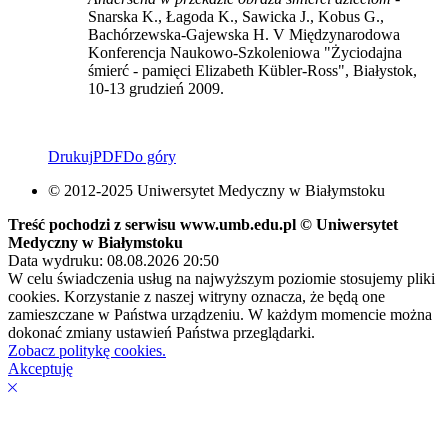
Snarska K., Łagoda K., Sawicka J., Kobus G.,
Bachórzewska-Gajewska H. V Międzynarodowa
Konferencja Naukowo-Szkoleniowa "Życiodajna
śmierć - pamięci Elizabeth Kübler-Ross", Białystok,
10-13 grudzień 2009.
Drukuj
PDF
Do góry
© 2012-2025 Uniwersytet Medyczny w Białymstoku
Treść pochodzi z serwisu www.umb.edu.pl © Uniwersytet
Medyczny w Białymstoku
Data wydruku: 08.08.2026 20:50
W celu świadczenia usług na najwyższym poziomie stosujemy pliki
cookies. Korzystanie z naszej witryny oznacza, że będą one
zamieszczane w Państwa urządzeniu. W każdym momencie można
dokonać zmiany ustawień Państwa przeglądarki.
Zobacz politykę cookies.
Akceptuję