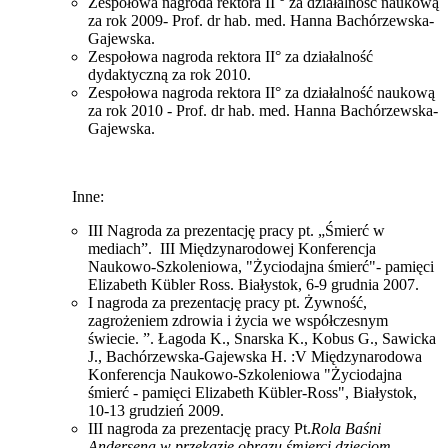
Zespołowa nagroda rektora II ° za działalność naukową
za rok 2009- Prof. dr hab. med. Hanna Bachórzewska-
Gajewska.
Zespołowa nagroda rektora II° za działalność
dydaktyczną za rok 2010.
Zespołowa nagroda rektora II° za działalność naukową
za rok 2010 - Prof. dr hab. med. Hanna Bachórzewska-
Gajewska.
Inne:
III Nagroda za prezentację pracy pt. „Śmierć w
mediach”. III Międzynarodowej Konferencja
Naukowo-Szkoleniowa, "Życiodajna śmierć"- pamięci
Elizabeth Kübler Ross. Białystok, 6-9 grudnia 2007.
I nagroda za prezentację pracy pt. Żywność,
zagrożeniem zdrowia i życia we współczesnym
świecie. ”. Łagoda K., Snarska K., Kobus G., Sawicka
J., Bachórzewska-Gajewska H. :V Międzynarodowa
Konferencja Naukowo-Szkoleniowa "Życiodajna
śmierć - pamięci Elizabeth Kübler-Ross", Białystok,
10-13 grudzień 2009.
III nagroda za prezentację pracy Pt.
Rola Baśni
Andersena w przekazie obrazu śmierci dzieciom -