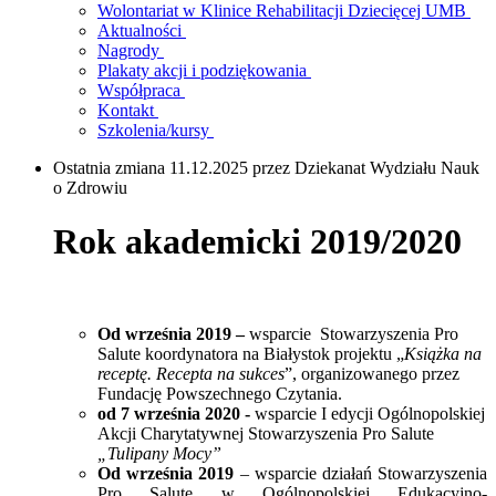
Wolontariat w Klinice Rehabilitacji Dziecięcej UMB
Aktualności
Nagrody
Plakaty akcji i podziękowania
Współpraca
Kontakt
Szkolenia/kursy
Ostatnia zmiana 11.12.2025 przez Dziekanat Wydziału Nauk
o Zdrowiu
Rok akademicki 2019/2020
Od września 2019 –
wsparcie Stowarzyszenia Pro
Salute koordynatora na Białystok projektu „
Książka na
receptę. Recepta na sukces
”, organizowanego przez
Fundację Powszechnego Czytania.
od 7 września 2020 -
wsparcie I edycji Ogólnopolskiej
Akcji Charytatywnej Stowarzyszenia Pro Salute
„Tulipany Mocy”
Od września 2019
– wsparcie działań Stowarzyszenia
Pro Salute w Ogólnopolskiej Edukacyjno-