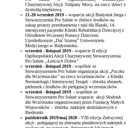
Charytatywnej Akcji Tulipany Mocy, na rzecz dzieci z
dystrofią mięśniową
21-20 wrzesień 2019 –
wsparcie akcji Białystok biega i
Stowarzyszenia Pro Salute w
zbiórce środków na
zakup protezy przedramienia i ręki dla Blanki, 14-
miesięcznej pacjentki Kliniki Rehabilitacji Dziecięcej z
Ośrodkiem Wczesnej Pomocy Dzieciom
Upośledzonym „Dać Szansę” Uniwersytetu
Medycznego w Białymstoku.
wrzesień - listopad 2019 -
wsparcie II edycji
Ogólnopolskiej Akcji Charytatywnej Stowarzyszenia
Pro Salute
„Łańcuch Dobra”
wrzesień - listopad 2019 -
wspólnie ze
Stowarzyszeniem Pro Salute organizacja akcji „
Paczka
dla Wcześniaczka”
na rzecz wcześniaczków z Kliniki
Neonatologii i Intensywnej Terapii – zbiorka ubranek,
pieluszek i środków do pielęgnacji wczesniaczków
wrzesień - listopad 2019 -
wspólnie ze
Stowarzyszeniem Pro Salute wspracie akcji
Słodziak
dla Wcześniaka
organizowanej przez Fundację Małych
Wojowników - zbiórka naklejek słodziakowych z
Biedronki
październik 2019/maj 2020
- VIII
edycja
Zakręconej
akcji
- polegającej na
zbieraniu plastikowych nakrętek
z
opakowań, po napojach, detergentach lub innych