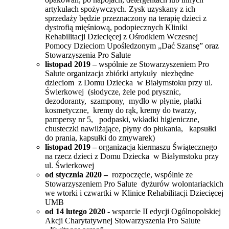
artykułach spożywczych.
Zysk uzyskany z ich
sprzedaży będzie przeznaczony na terapię dzieci z
dystrofią mięśniową, podopiecznych Kliniki
Rehabilitacji Dziecięcej z Ośrodkiem Wczesnej
Pomocy Dzieciom Upośledzonym „Dać Szansę” oraz
Stowarzyszenia Pro Salute
listopad 2019
– wspólnie ze Stowarzyszeniem Pro
Salute organizacja zbiórki artykuły niezbędne
dzieciom z Domu Dziecka w Białymstoku przy ul.
Świerkowej
(słodycze, żele pod prysznic,
dezodoranty, szampony, mydło w płynie, płatki
kosmetyczne, kremy do rąk, kremy do twarzy,
pampersy nr 5, podpaski, wkładki higieniczne,
chusteczki nawilżające, płyny do płukania, kapsułki
do prania, kapsułki do zmywarek)
listopad 2019 –
organizacja kiermaszu Świątecznego
na rzecz dzieci
z Domu Dziecka w Białymstoku przy
ul. Świerkowej
od stycznia 2020 –
rozpoczęcie, wspólnie ze
Stowarzyszeniem Pro Salute dyżurów wolontariackich
we wtorki i czwartki w Klinice Rehabilitacji Dziecięcej
UMB
od 14 lutego 2020 -
wsparcie II edycji Ogólnopolskiej
Akcji Charytatywnej Stowarzyszenia Pro Salute