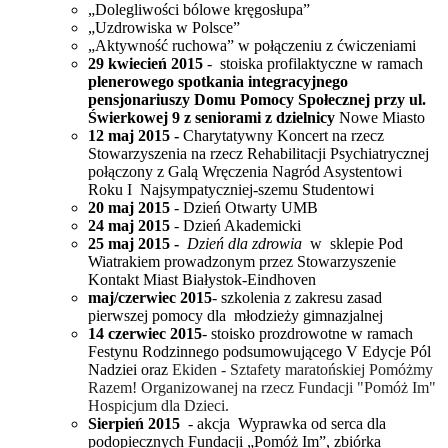
„Dolegliwości bólowe kręgosłupa”
„Uzdrowiska w Polsce”
„Aktywność ruchowa” w połączeniu z ćwiczeniami
29 kwiecień 2015
- stoiska profilaktyczne w ramach
plenerowego spotkania integracyjnego
pensjonariuszy Domu Pomocy Społecznej przy ul.
Świerkowej 9 z seniorami z dzielnicy
Nowe Miasto
12 maj 2015 -
Charytatywny Koncert na rzecz
Stowarzyszenia na rzecz Rehabilitacji Psychiatrycznej
połączony z Galą Wręczenia Nagród Asystentowi
Roku I Najsympatyczniej-szemu Studentowi
20 maj
2015
- Dzień Otwarty UMB
24 maj 2015
- Dzień Akademicki
25 maj
2015 -
Dzień dla zdrowia
w
sklepie Pod
Wiatrakiem prowadzonym przez Stowarzyszenie
Kontakt Miast Białystok-Eindhoven
maj/czerwiec 2015
- szkolenia z zakresu zasad
pierwszej pomocy dla młodzieży gimnazjalnej
14 czerwiec 2015
- stoisko prozdrowotne w ramach
Festynu Rodzinnego podsumowującego V Edycje Pól
Nadziei oraz
Ekiden
- Sztafety maratońskiej Pomóżmy
Razem! Organizowanej na rzecz Fundacji "Pomóż Im"
Hospicjum dla Dzieci.
Sierpień 2015
- akcja Wyprawka od serca dla
podopiecznych Fundacji „Pomóż Im”, zbiórka