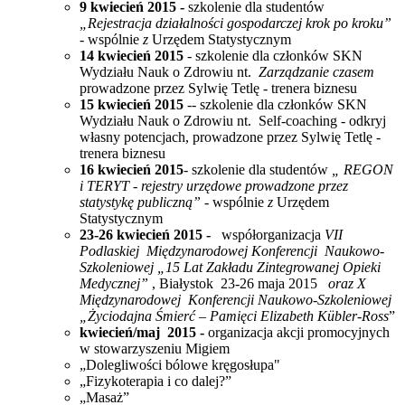
9 kwiecień
2015
-
szkolenie dla studentów
„Rejestracja działalności gospodarczej krok po kroku”
-
wspólnie
z
Urzędem Statystycznym
14 kwiecień 2015
- szkolenie dla członków SKN
Wydziału Nauk o Zdrowiu nt.
Zarządzanie czasem
prowadzone przez Sylwię Tetlę - trenera biznesu
15 kwiecień 2015
-- szkolenie dla członków SKN
Wydziału Nauk o Zdrowiu nt. Self-coaching - odkryj
własny potencjach, prowadzone przez Sylwię Tetlę -
trenera biznesu
16 kwiecień
2015
- szkolenie dla studentów
„ REGON
i TERYT - rejestry urzędowe prowadzone przez
statystykę publiczną” -
wspólnie
z
Urzędem
Statystycznym
23-26 kwiecień 2015 -
współorganizacja
VII
Podlaskiej Międzynarodowej Konferencji Naukowo-
Szkoleniowej „15 Lat Zakładu Zintegrowanej Opieki
Medycznej”
, Białystok 23-26 maja 2015
oraz X
Międzynarodowej Konferencji Naukowo-Szkoleniowej
„Życiodajna Śmierć – Pamięci Elizabeth Kübler-Ross
”
kwiecień/maj
2015 -
organizacja
akcji promocyjnych
w stowarzyszeniu Migiem
„Dolegliwości bólowe kręgosłupa"
„Fizykoterapia i co dalej?”
„Masaż”