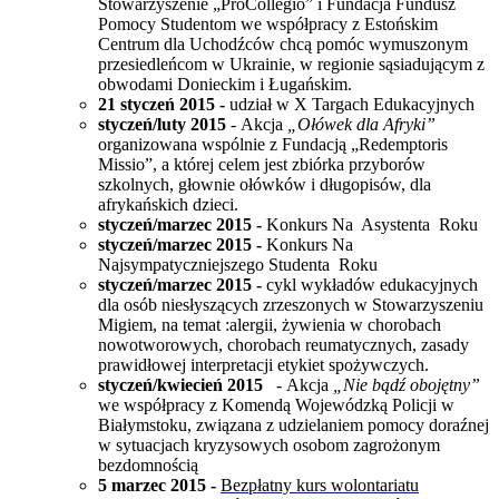
Stowarzyszenie „ProCollegio” i Fundacja Fundusz
Pomocy Studentom we współpracy z Estońskim
Centrum dla Uchodźców chcą pomóc wymuszonym
przesiedleńcom w Ukrainie, w regionie sąsiadującym z
obwodami Donieckim i Ługańskim.
21 styczeń 2015 -
udział w X Targach Edukacyjnych
styczeń/luty 2015
-
Akcja
„Ołówek dla Afryki”
organizowana wspólnie z Fundacją „Redemptoris
Missio”, a której celem jest zbiórka przyborów
szkolnych, głownie ołówków i długopisów, dla
afrykańskich dzieci.
styczeń/marzec 2015 -
Konkurs Na Asystenta Roku
styczeń/marzec 2015 -
Konkurs Na
Najsympatyczniejszego Studenta Roku
styczeń/marzec 2015 -
cykl wykładów edukacyjnych
dla osób niesłyszących zrzeszonych w Stowarzyszeniu
Migiem, na temat :alergii, żywienia w chorobach
nowotworowych, chorobach reumatycznych, zasady
prawidłowej interpretacji etykiet spożywczych.
styczeń/kwiecień 2015
-
Akcja
„Nie bądź obojętny”
we współpracy z Komendą Wojewódzką Policji w
Białymstoku, związana z udzielaniem pomocy doraźnej
w sytuacjach kryzysowych osobom zagrożonym
bezdomnością
5 marzec 2015 -
Bezpłatny kurs wolontariatu