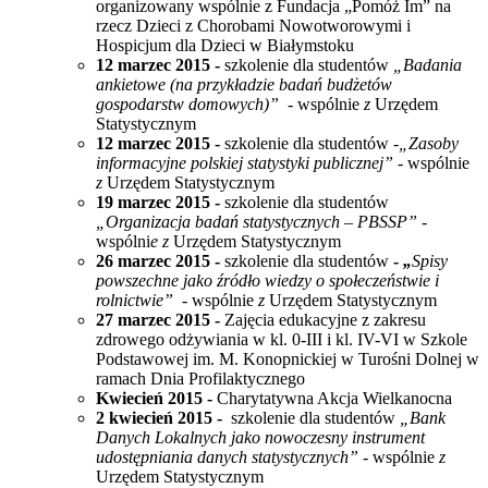
organizowany wspólnie z Fundacja „Pomóż Im” na
rzecz Dzieci z Chorobami Nowotworowymi i
Hospicjum dla Dzieci w Białymstoku
12 marzec 2015 -
szkolenie dla studentów
„Badania
ankietowe (na przykładzie badań budżetów
gospodarstw domowych)” -
wspólnie
z
Urzędem
Statystycznym
12 marzec 2015 -
szkolenie dla studentów
-
„Zasoby
informacyjne polskiej statystyki publicznej” -
wspólnie
z
Urzędem Statystycznym
19 marzec 2015 -
szkolenie dla studentów
„Organizacja badań statystycznych – PBSSP” -
wspólni
e z
Urzędem Statystycznym
26 marzec 2015 -
szkolenie dla studentów
-
„
Spisy
powszechne jako źródło wiedzy o społeczeństwie i
rolnictwie” -
wspólnie
z
Urzędem Statystycznym
27 marzec 2015 -
Zajęcia edukacyjne z zakresu
zdrowego odżywiania w kl. 0-III i kl. IV-VI w Szkole
Podstawowej im. M. Konopnickiej w Turośni Dolnej w
ramach Dnia Profilaktycznego
Kwiecień 2015 -
Charytatywna Akcja Wielkanocna
2 kwiecień
2015
-
szkolenie dla studentów
„Bank
Danych Lokalnych jako nowoczesny instrument
udostępniania danych statystycznych” -
wspólnie
z
Urzędem Statystycznym