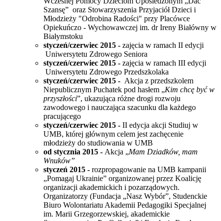
Wczesnej Pomocy Dzieciom Upośledzonym „Dać
Szansę” oraz
Stowarzyszenia Przyjaciół Dzieci i
Młodzieży "Odrobina Radości" przy Placówce
Opiekuńczo - Wychowawczej im. dr Ireny Białówny w
Białymstoku
styczeń/czerwiec 2015 -
zajęcia w ramach II edycji
Uniwersytetu
Zdrowego Seniora
styczeń/czerwiec 2015 -
zajęcia w ramach III edycji
Uniwersytetu
Zdrowego Przedszkolaka
styczeń/czerwiec 2015 -
Akcja z przedszkolem
Niepublicznym Puchatek pod hasłem „
Kim chcę być w
przyszłości
”, ukazująca różne drogi rozwoju
zawodowego i nauczająca szacunku dla każdego
pracującego
styczeń/czerwiec 2015 -
II edycja
akcji Studiuj w
UMB, której głównym celem jest zachęcenie
młodzieży do studiowania w UMB
od stycznia 2015 -
Akcja „
Mam Dziadków, mam
Wnuków”
styczeń 2015 -
rozpropagowanie na UMB kampanii
„Pomagaj Ukrainie” organizowanej przez
Koalicję
organizacji akademickich i pozarządowych.
Organizatorzy (Fundacja „Nasz Wybór”, Studenckie
Biuro Wolontariatu Akademii Pedagogiki Specjalnej
im. Marii Grzegorzewskiej, akademickie