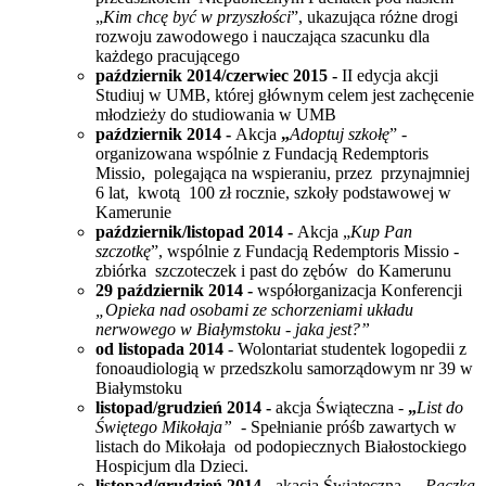
„
Kim chcę być w przyszłości
”, ukazująca różne drogi
rozwoju zawodowego i nauczająca szacunku dla
każdego pracującego
październik 2014/czerwiec 2015 -
II edycja
akcji
Studiuj w UMB, której głównym celem jest zachęcenie
młodzieży do studiowania w UMB
październik 2014 -
Akcja
„
Adoptuj szkołę
” -
organizowana wspólnie z Fundacją Redemptoris
Missio, polegająca na wspieraniu, przez przynajmniej
6 lat, kwotą 100 zł rocznie, szkoły podstawowej w
Kamerunie
październik/listopad 2014 -
Akcja „
Kup Pan
szczotkę
”, wspólnie z Fundacją Redemptoris Missio -
zbiórka szczoteczek i past do zębów do Kamerunu
29 październik 2014 -
współorganizacja Konferencji
„Opieka nad osobami ze schorzeniami układu
nerwowego w Białymstoku - jaka jest?”
od listopada 2014
-
Wolontariat studentek logopedii z
fonoaudiologią w przedszkolu samorządowym nr 39 w
Białymstoku
listopad/grudzień 2014 -
akcja Świąteczna -
„
List do
Świętego Mikołaja” -
Spełnianie próśb zawartych w
listach do Mikołaja od podopiecznych Białostockiego
Hospicjum dla Dzieci.
listopad/grudzień 2014 -
akacja Świąteczna
-
„Paczka