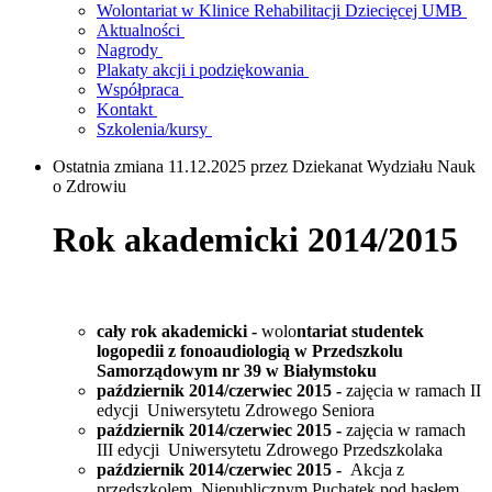
Wolontariat w Klinice Rehabilitacji Dziecięcej UMB
Aktualności
Nagrody
Plakaty akcji i podziękowania
Współpraca
Kontakt
Szkolenia/kursy
Ostatnia zmiana 11.12.2025 przez Dziekanat Wydziału Nauk
o Zdrowiu
Rok akademicki 2014/2015
cały rok akademicki
-
wolo
ntariat studentek
logopedii z fonoaudiologią w Przedszkolu
Samorządowym nr 39 w Białymstoku
październik 2014/czerwiec 2015 -
zajęcia w ramach II
edycji
Uniwersytetu
Zdrowego Seniora
październik 2014/czerwiec 2015 -
zajęcia w ramach
III edycji
Uniwersytetu
Zdrowego Przedszkolaka
październik 2014/czerwiec 2015 -
Akcja z
przedszkolem Niepublicznym Puchatek pod hasłem