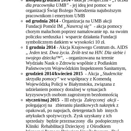
dla pracownika UMB” -
jej ideą jest pomoc w
organizacji Świąt Bożego Narodzenia najuboższym
pracownikom i emerytom UMB
od grudnia 2014
-
Organizacja na UMB
akcji
Fundacji Pomóż IM
„Nasercuj się” -
akcja pomocy
chorym maluchom
poprzez namalowanie
np. na swoim
policzku serduszka i wsparcie działania Fundacji
symbolicznym datkiem w wysokości 10 zł.
1 grudnia 2014
- Akcja Krajowego Centrum ds. AIDS
„
Jeden test. Dwa życia. Zrób test na HIV. Dla siebie i
swojego dziecka™
”, - organizowana na terenie
Wydziału Nauk o Zdrowiu wspólnie z Podlaskim
Państwowym Wojewódzkim Inspektorem Sanitarnym,
grudzień 2014/kwiecień 2015
-
Akcja
„Studenckie
skrzydła pomocy”
we współpracy z Komendą
Wojewódzką Policji w Białymstoku, związana z
udzielaniem pomocy doraźnej w sytuacjach
kryzysowych osobom zagrożonym bezdomnością
styczeń/maj 2015 -
III
edycja
Zakręconej akcji
-
polegającej na
zbieraniu plastikowych nakrętek
z
opakowań, po napojach, detergentach lub innych
artykułach spożywczych.
Zysk uzyskany z ich
sprzedaży będzie przeznaczony dla podopiecznych
Kliniki Rehabilitacji Dziecięcej z Ośrodkiem