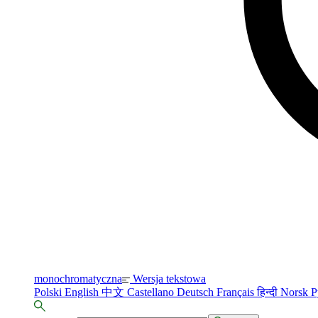
monochromatyczna
Wersja tekstowa
Polski
English
中文
Castellano
Deutsch
Français
हिन्दी
Norsk
Р